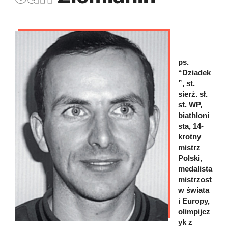
ps.
“Dziadek
”, st.
sierż. sł.
st. WP,
biathloni
sta, 14-
krotny
mistrz
Polski,
medalista
mistrzost
w świata
i Europy,
olimpijcz
yk z