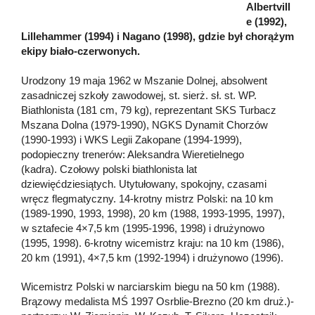
Albertvill
e (1992),
Lillehammer (1994) i Nagano (1998), gdzie był chorążym
ekipy biało-czerwonych.
Urodzony 19 maja 1962 w Mszanie Dolnej, absolwent
zasadniczej szkoły zawodowej, st. sierż. sł. st. WP.
Biathlonista (181 cm, 79 kg), reprezentant SKS Turbacz
Mszana Dolna (1979-1990), NGKS Dynamit Chorzów
(1990-1993) i WKS Legii Zakopane (1994-1999),
podopieczny trenerów: Aleksandra Wieretielnego
(kadra). Czołowy polski biathlonista lat
dziewięćdziesiątych. Utytułowany, spokojny, czasami
wręcz flegmatyczny. 14-krotny mistrz Polski: na 10 km
(1989-1990, 1993, 1998), 20 km (1988, 1993-1995, 1997),
w sztafecie 4×7,5 km (1995-1996, 1998) i drużynowo
(1995, 1998). 6-krotny wicemistrz kraju: na 10 km (1986),
20 km (1991), 4×7,5 km (1992-1994) i drużynowo (1996).
Wicemistrz Polski w narciarskim biegu na 50 km (1988).
Brązowy medalista MŚ 1997 Osrblie-Brezno (20 km druż.)-