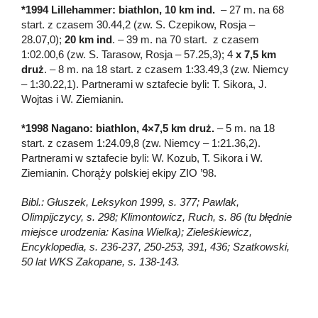
*1994 Lillehammer: biathlon, 10 km ind.
– 27 m. na 68
start. z czasem 30.44,2 (zw. S. Czepikow, Rosja –
28.07,0);
20 km ind
. – 39 m. na 70 start. z czasem
1:02.00,6 (zw. S. Tarasow, Rosja – 57.25,3); 4
x 7,5 km
druż
. – 8 m. na 18 start. z czasem 1:33.49,3 (zw. Niemcy
– 1:30.22,1). Partnerami w sztafecie byli: T. Sikora, J.
Wojtas i W. Ziemianin.
*1998 Nagano: biathlon, 4×7,5 km druż.
– 5 m. na 18
start. z czasem 1:24.09,8 (zw. Niemcy – 1:21.36,2).
Partnerami w sztafecie byli: W. Kozub, T. Sikora i W.
Ziemianin. Chorąży polskiej ekipy ZIO ’98.
Bibl.: Głuszek, Leksykon 1999, s. 377; Pawlak,
Olimpijczycy, s. 298; Klimontowicz, Ruch, s. 86 (tu błędnie
miejsce urodzenia: Kasina Wielka); Zieleśkiewicz,
Encyklopedia, s. 236-237, 250-253, 391, 436; Szatkowski,
50 lat WKS Zakopane, s. 138-143.