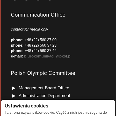
Communication Office
contact for media only
phone
:
+48 (22) 560 37 00
phone
:
+48 (22) 560 37 23
phone
:
+48 (22) 560 37 42
e-mail:
biurokomunikacji@pkol.pl
Polish Olympic Committee
Management Board Office
Administration Department
Marketing and Communications Department
Ustawienia cookies
Olympic Education Department
Ta strona używa plików cookie. Część z nich jest niezbędna do