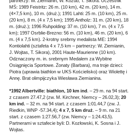
partnerzy: W. Ziemianin, W. Kozub, T. Sikora. Uczestnik
MŚ: 1989 Feistritz: 26 m. (10 km), 42 m. (20 km), 14 m.
(4×7,5 km), 10 m. (druż.); 1991 Lahti: 25 m. (10 km), 25 m.
(20 km), 8 m. (4 x 7,5 km); 1995 Antholz: 31 m. (20 km), 18
m. (druż.); 1996 Ruhpolding: 37 m. (10 km), 7 m. (4 x 7,5
km); 1997 Osrblie-Brezno: 56 m. (10 km), 46 m. (20 km), 6
m. (4 x 7,5 km). 2-krotny srebrny medalista ME: 1994
Kontiolahti (sztafeta 4 x 7,5 km – partnerzy: W. Ziemianin,
J. Wojtas, T. Sikora), 2001 Haute-Maurienne (10 km).
Odznaczony m. in. srebrnym Medalem za Wybitne
Osiągnięcia Sportowe. Żonaty (Barbara), ma troje dzieci:
Piotra (uprawia biathlon w UKS Kościelisko) oraz Wiolettę i
Annę. Brat olimpijczyka Wiesława Ziemianina.
*1992 Albertville: biathlon, 10 km ind
. – 29 m. na 94 start.
z czasem 27.47,2 (zw. M. Kirchner, Niemcy – 26.02,3);
20
km ind.
– 32 m. na 94 start. z czasem 1:01.44,7 (zw. J.
Riedkin, WNP -57.34,4);
4 x 7,
5 km druż
. – 9 m. na 21
start. z czasem 1:27.56,7 (zw. Niemcy – 1:24.43,5).
Partnerami w sztafecie byli: D. Kozłowski, K. Sosna i J.
Wojtas.