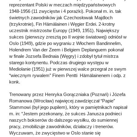
reprezentant Polski w meczach międzypaństwowych
1948-1956 (11 zwycięstw i 4 porażki). Pokonał m. in. tak
świetnych zawodników jak Czechosłowak Majdloch
(trzykrotnie), Fin Hämälainen i Węgier Erdei. 2-krotny
uczestnik mistrzostw Europy (1949, 1951). Największy
sukces (pierwszy zresztą po II wojnie światowej) odniósł w
Oslo (1949), gdzie po wygraniu z Włochem Bandinnelim,
Holendrem Van der Zeem i Belgiem Deplanguem pokonał
w finale Jozsefa Bednaia (Węgry) i zdobył tytuł mistrza
starego kontynentu. Podczas drugiego występu w
Mediolanie (1951) już w pierwszej walce przegrał ze swym
“wiecznym rywalem” Finem Pentti Hämälainenem i odp. z
konk.
Trenowany przez Henryka Gorączniaka (Poznań) i Józefa
Romanowa (Wrocław) najwięcej zawdzięczał “Papie”
Stammowi (był jego pupilem), który w pamiętnikach napisał
m. in: “Jestem przekonany, że sukces Janusza podnieci
naszych bokserów do dalszego wysiłku, do sumiennej
pracy, zmobilizuje zawodników, działaczy i trenerów.
Wyczuwam, że zwycięstwo w Oslo stanie się