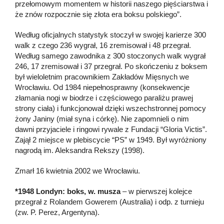
przełomowym momentem w historii naszego pięściarstwa i
że znów rozpocznie się złota era boksu polskiego”.
Według oficjalnych statystyk stoczył w swojej karierze 300
walk z czego 236 wygrał, 16 zremisował i 48 przegrał.
Według samego zawodnika z 300 stoczonych walk wygrał
246, 17 zremisował i 37 przegrał. Po skończeniu z boksem
był wieloletnim pracownikiem Zakładów Mięsnych we
Wrocławiu. Od 1984 niepełnosprawny (konsekwencje
złamania nogi w biodrze i częściowego paraliżu prawej
strony ciała) i funkcjonował dzięki wszechstronnej pomocy
żony Janiny (miał syna i córkę). Nie zapomnieli o nim
dawni przyjaciele i ringowi rywale z Fundacji “Gloria Victis”.
Zajął 2 miejsce w plebiscycie “PS” w 1949. Był wyróżniony
nagrodą im. Aleksandra Rekszy (1998).
Zmarł 16 kwietnia 2002 we Wrocławiu.
*1948 Londyn: boks, w. musza
– w pierwszej kolejce
przegrał z Rolandem Gowerem (Australia) i odp. z turnieju
(zw. P. Perez, Argentyna).