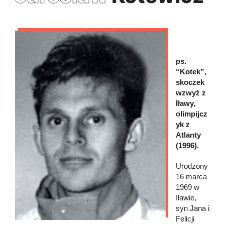
ps.
“Kotek”,
skoczek
wzwyż z
Iławy,
olimpijcz
yk z
Atlanty
(1996).
Urodzony
16 marca
1969 w
Iławie,
syn Jana i
Felicji