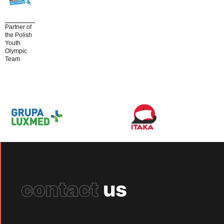
Partner of
the Polish
Youth
Olympic
Team
contact
us