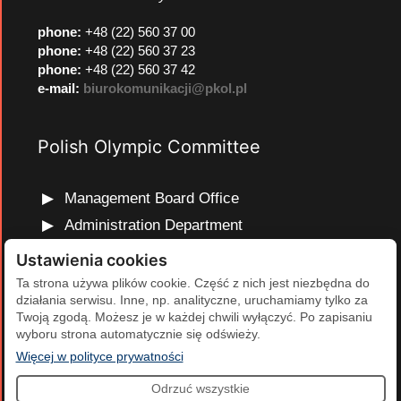
phone
:
+48 (22) 560 37 00
phone
:
+48 (22) 560 37 23
phone
:
+48 (22) 560 37 42
e-mail:
biurokomunikacji@pkol.pl
Polish Olympic Committee
Management Board Office
Administration Department
Marketing and Communications Department
Ustawienia cookies
Olympic Education Department
Ta strona używa plików cookie. Część z nich jest niezbędna do
działania serwisu. Inne, np. analityczne, uruchamiamy tylko za
Finance and Human Resources Department
Twoją zgodą. Możesz je w każdej chwili wyłączyć. Po zapisaniu
Development Projects Department
wyboru strona automatycznie się odświeży.
(otwiera się w nowej karcie)
Więcej w polityce prywatności
Odrzuć wszystkie