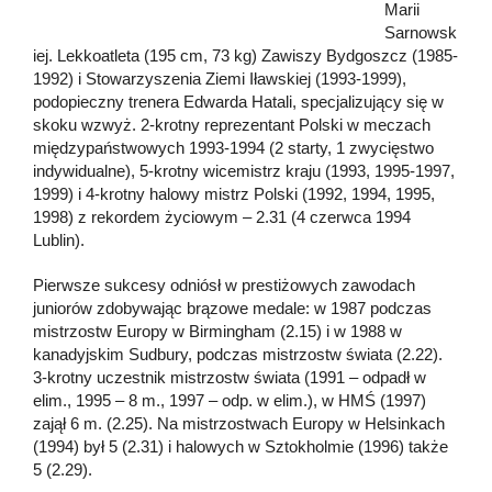
Marii
Sarnowsk
iej. Lekkoatleta (195 cm, 73 kg) Zawiszy Bydgoszcz (1985-
1992) i Stowarzyszenia Ziemi Iławskiej (1993-1999),
podopieczny trenera Edwarda Hatali, specjalizujący się w
skoku wzwyż. 2-krotny reprezentant Polski w meczach
międzypaństwowych 1993-1994 (2 starty, 1 zwycięstwo
indywidualne), 5-krotny wicemistrz kraju (1993, 1995-1997,
1999) i 4-krotny halowy mistrz Polski (1992, 1994, 1995,
1998) z rekordem życiowym – 2.31 (4 czerwca 1994
Lublin).
Pierwsze sukcesy odniósł w prestiżowych zawodach
juniorów zdobywając brązowe medale: w 1987 podczas
mistrzostw Europy w Birmingham (2.15) i w 1988 w
kanadyjskim Sudbury, podczas mistrzostw świata (2.22).
3-krotny uczestnik mistrzostw świata (1991 – odpadł w
elim., 1995 – 8 m., 1997 – odp. w elim.), w HMŚ (1997)
zajął 6 m. (2.25). Na mistrzostwach Europy w Helsinkach
(1994) był 5 (2.31) i halowych w Sztokholmie (1996) także
5 (2.29).