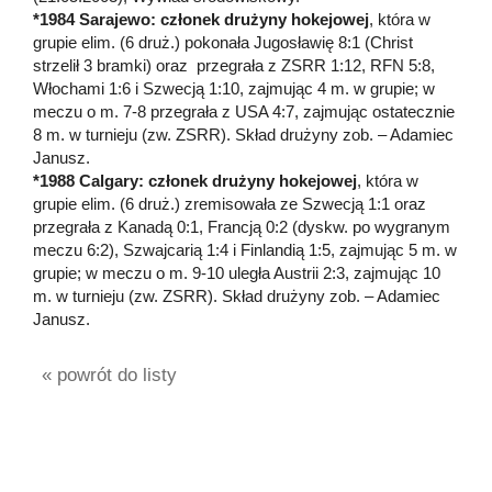
*1984 Sarajewo: członek drużyny hokejowej
, która w
grupie elim. (6 druż.) pokonała Jugosławię 8:1 (Christ
strzelił 3 bramki) oraz przegrała z ZSRR 1:12, RFN 5:8,
Włochami 1:6 i Szwecją 1:10, zajmując 4 m. w grupie; w
meczu o m. 7-8 przegrała z USA 4:7, zajmując ostatecznie
8 m. w turnieju (zw. ZSRR). Skład drużyny zob. – Adamiec
Janusz.
*1988 Calgary: członek drużyny hokejowej
, która w
grupie elim. (6 druż.) zremisowała ze Szwecją 1:1 oraz
przegrała z Kanadą 0:1, Francją 0:2 (dyskw. po wygranym
meczu 6:2), Szwajcarią 1:4 i Finlandią 1:5, zajmując 5 m. w
grupie; w meczu o m. 9-10 uległa Austrii 2:3, zajmując 10
m. w turnieju (zw. ZSRR). Skład drużyny zob. – Adamiec
Janusz.
« powrót do listy