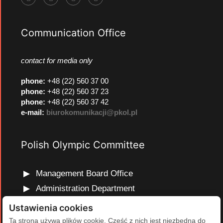
Communication Office
contact for media only
phone
:
+48 (22) 560 37 00
phone
:
+48 (22) 560 37 23
phone
:
+48 (22) 560 37 42
e-mail:
biurokomunikacji@pkol.pl
Polish Olympic Committee
Management Board Office
Administration Department
Marketing and Communications Department
Ustawienia cookies
Olympic Education Department
Ta strona używa plików cookie. Część z nich jest niezbędna do