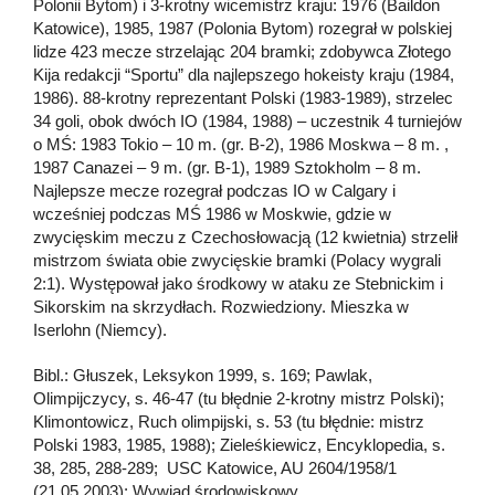
Polonii Bytom) i 3-krotny wicemistrz kraju: 1976 (Baildon
Katowice), 1985, 1987 (Polonia Bytom) rozegrał w polskiej
lidze 423 mecze strzelając 204 bramki; zdobywca Złotego
Kija redakcji “Sportu” dla najlepszego hokeisty kraju (1984,
1986). 88-krotny reprezentant Polski (1983-1989), strzelec
34 goli, obok dwóch IO (1984, 1988) – uczestnik 4 turniejów
o MŚ: 1983 Tokio – 10 m. (gr. B-2), 1986 Moskwa – 8 m. ,
1987 Canazei – 9 m. (gr. B-1), 1989 Sztokholm – 8 m.
Najlepsze mecze rozegrał podczas IO w Calgary i
wcześniej podczas MŚ 1986 w Moskwie, gdzie w
zwycięskim meczu z Czechosłowacją (12 kwietnia) strzelił
mistrzom świata obie zwycięskie bramki (Polacy wygrali
2:1). Występował jako środkowy w ataku ze Stebnickim i
Sikorskim na skrzydłach. Rozwiedziony. Mieszka w
Iserlohn (Niemcy).
Bibl.: Głuszek, Leksykon 1999, s. 169; Pawlak,
Olimpijczycy, s. 46-47 (tu błędnie 2-krotny mistrz Polski);
Klimontowicz, Ruch olimpijski, s. 53 (tu błędnie: mistrz
Polski 1983, 1985, 1988); Zieleśkiewicz, Encyklopedia, s.
38, 285, 288-289; USC Katowice, AU 2604/1958/1
(21.05.2003); Wywiad środowiskowy.