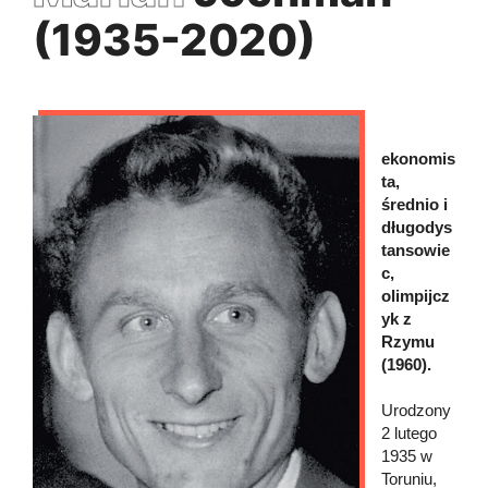
(1935-2020)
ekonomis
ta,
średnio i
długodys
tansowie
c,
olimpijcz
yk z
Rzymu
(1960).
Urodzony
2 lutego
1935 w
Toruniu,