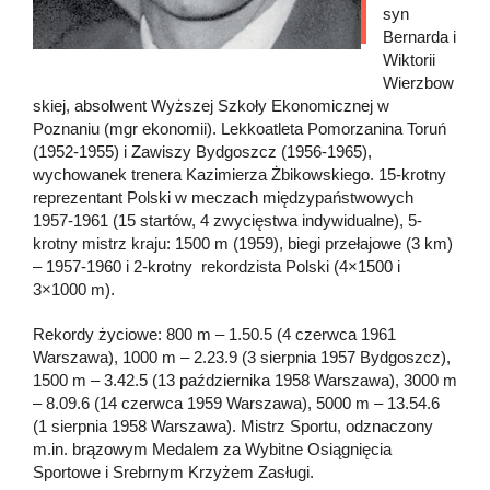
syn
Bernarda i
Wiktorii
Wierzbow
skiej, absolwent Wyższej Szkoły Ekonomicznej w
Poznaniu (mgr ekonomii). Lekkoatleta Pomorzanina Toruń
(1952-1955) i Zawiszy Bydgoszcz (1956-1965),
wychowanek trenera Kazimierza Żbikowskiego. 15-krotny
reprezentant Polski w meczach międzypaństwowych
1957-1961 (15 startów, 4 zwycięstwa indywidualne), 5-
krotny mistrz kraju: 1500 m (1959), biegi przełajowe (3 km)
– 1957-1960 i 2-krotny rekordzista Polski (4×1500 i
3×1000 m).
Rekordy życiowe: 800 m – 1.50.5 (4 czerwca 1961
Warszawa), 1000 m – 2.23.9 (3 sierpnia 1957 Bydgoszcz),
1500 m – 3.42.5 (13 października 1958 Warszawa), 3000 m
– 8.09.6 (14 czerwca 1959 Warszawa), 5000 m – 13.54.6
(1 sierpnia 1958 Warszawa). Mistrz Sportu, odznaczony
m.in. brązowym Medalem za Wybitne Osiągnięcia
Sportowe i Srebrnym Krzyżem Zasługi.