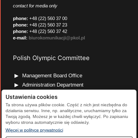
contact for media only
phone
:
+48 (22) 560 37 00
phone
:
+48 (22) 560 37 23
phone
:
+48 (22) 560 37 42
e-mail:
biurokomunikacji@pkol.pl
Polish Olympic Committee
Management Board Office
Administration Department
Marketing and Communications Department
Ustawienia cookies
Olympic Education Department
Ta strona używa plików cookie. Część z nich jest niezbędna do
działania serwisu. Inne, np. analityczne, uruchamiamy tylko za
Finance and Human Resources Department
Twoją zgodą. Możesz je w każdej chwili wyłączyć. Po zapisaniu
Development Projects Department
wyboru strona automatycznie się odświeży.
(otwiera się w nowej karcie)
Więcej w polityce prywatności