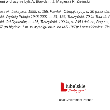
mi w drużynie byli: A. Bławdzin, J. Magiera i R. Zieliński.
Głuszek, Leksykon 1999, s. 155; Pawlak, Olimpijczycy, s. 30 (brak dan
ki, Wyścig Pokoju 1948-2001, s. 51, 156; Tuszyński, 70 lat Tour de P
ki, Od Dynasów, s. 436; Tuszyński, 100 lat, s. 245 i dalsze; Bogusz,
67 (tu błędnie: 1 m. w wyścigu druż. na MŚ 1963); Latuszkiewicz, Zie
Local Government Partner