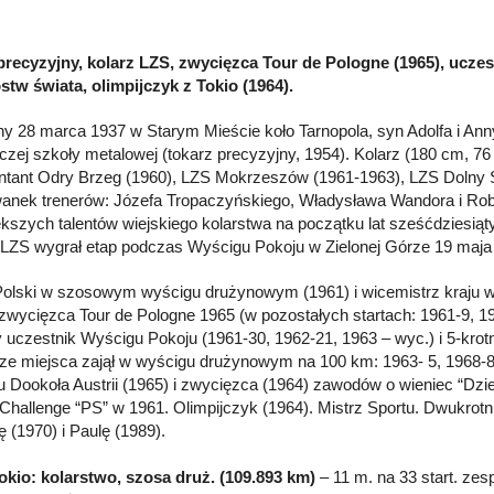
precyzyjny, kolarz LZS, zwycięzca Tour de Pologne (1965), ucze
stw świata, olimpijczyk z Tokio (1964).
y 28 marca 1937 w Starym Mieście koło Tarnopola, syn Adolfa i Ann
czej szkoły metalowej (tokarz precyzyjny, 1954). Kolarz (180 cm, 7
ntant Odry Brzeg (1960), LZS Mokrzeszów (1961-1963), LZS Dolny 
nek trenerów: Józefa Tropaczyńskiego, Władysława Wandora i Ro
ększych talentów wiejskiego kolarstwa na początku lat sześćdziesiąt
 LZS wygrał etap podczas Wyścigu Pokoju w Zielonej Górze 19 maja
Polski w szosowym wyścigu drużynowym (1961) i wicemistrz kraju 
 zwycięzca Tour de Pologne 1965 (w pozostałych startach: 1961-9, 19
y uczestnik Wyścigu Pokoju (1961-30, 1962-21, 1963 – wyc.) i 5-kr
sze miejsca zajął w wyścigu drużynowym na 100 km: 1963- 5, 1968-8
 Dookoła Austrii (1965) i zwycięzca (1964) zawodów o wieniec “Dzie
 Challenge “PS” w 1961. Olimpijczyk (1964). Mistrz Sportu. Dwukrotni
ę (1970) i Paulę (1989).
okio: kolarstwo, szosa druż. (109.893 km)
– 11 m. na 33 start. zes