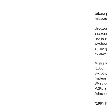
tokarz 
mistrzo
Urodzon
zasadni
repreze
wychowa
z najwi
kolarzy
Mistrz 
(1966),
3-krotn
(najlep
Wyścigu
PZKol i
Adriann
*1964 T