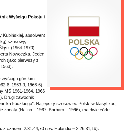
stnik Wyścigu Pokoju i
y Kubińskiej, absolwent
6 kg) szosowy,
Śląsk (1964-1970),
berta Nowoczka. Jeden
ych (jako pierwszy z
 1963).
w wyścigu górskim
62-6, 1963-3, 1966-6),
otny MŚ 1961-1964, 1966
). Drugi zawodnik
nnika Łódzkiego”. Najlepszy szosowiec Polski w klasyfikacji
e żonaty (Halina – 1967, Barbara – 1996), ma dwie córki:
p. z czasem 2:31.44,70 (zw. Holandia – 2:26.31,19).