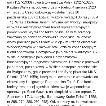
goli (1927-1939) i dwa tytuły mistrza Polski (1927-1928).
Kapitan Wisły i narodowej drużyny (debiut 4 sierpnia 1929
w meczu z Czechosłowacją – ostatni mecz 10
października 1937 z Łotwą), w której wystąpił 35 razy (30 A
+ 5). Wraz z bratem Janem i Mysiakiem tworzyli najlepszy
w okresie międzywojennym tercet reprezentacyjnych
pomocników. Wyrażano także opinie, że w tej formacji
zaliczano go nawet do czołówki europejskiej. W czasie
wojny pracując jako ślusarz w Miejskim Przedsiębiorstwie
Wodociągowym w Krakowie brał udział w konspiracyjnym
ruchu sportowym. Początkowo jako piłkarz w drużynie TS
Wisła, a następnie jako jeden z organizatorów
konspiracyjnych rozgrywek piłkarskich. Po wojnie pracował
jako trener, początkowo w Wiśle a następnie przeniósł się
do Bydgoszczy, gdzie prowadził I drużynę piłkarską MKS
Polonia (1952-1959), którą m. in. dwukrotnie wprowadził do
ekstraklasy i II-ligowego Pomorzanina Toruń. Pod koniec
kariery trenerskiej ogłosił drukiem swoje wspomnienia
sportowe pt. Spod Wawelu na olimpijski stadion (oprac. Z.
Sosnowski i Z. Urbanyi), “Ilustrowany Kurier Polski”, 1958,
nr 268, 274, 280, 292, 298). Odznaczony m. in. dwukrotnie