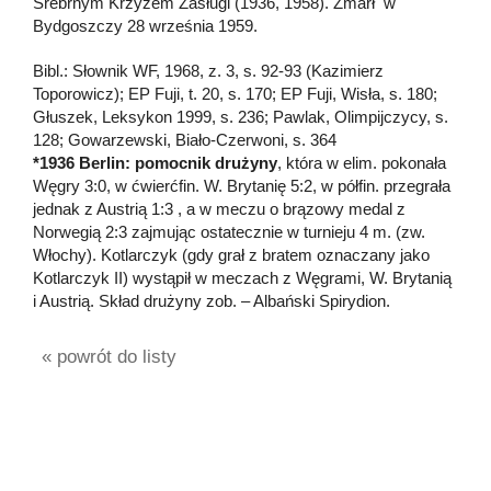
Srebrnym Krzyżem Zasługi (1936, 1958). Zmarł w
Bydgoszczy 28 września 1959.
Bibl.: Słownik WF, 1968, z. 3, s. 92-93 (Kazimierz
Toporowicz); EP Fuji, t. 20, s. 170; EP Fuji, Wisła, s. 180;
Głuszek, Leksykon 1999, s. 236; Pawlak, Olimpijczycy, s.
128; Gowarzewski, Biało-Czerwoni, s. 364
*1936 Berlin: pomocnik drużyny
, która w elim. pokonała
Węgry 3:0, w ćwierćfin. W. Brytanię 5:2, w półfin. przegrała
jednak z Austrią 1:3 , a w meczu o brązowy medal z
Norwegią 2:3 zajmując ostatecznie w turnieju 4 m. (zw.
Włochy). Kotlarczyk (gdy grał z bratem oznaczany jako
Kotlarczyk II) wystąpił w meczach z Węgrami, W. Brytanią
i Austrią. Skład drużyny zob. – Albański Spirydion.
« powrót do listy