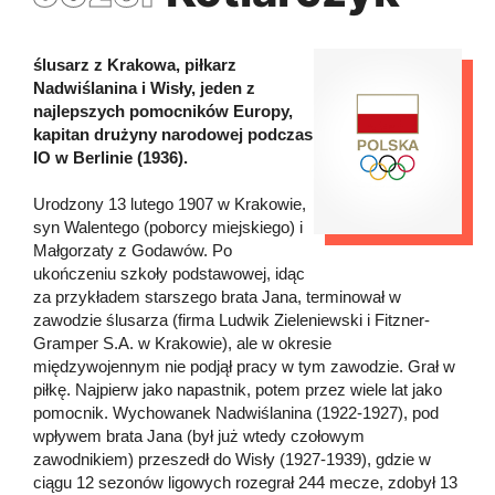
ślusarz z Krakowa, piłkarz
Nadwiślanina i Wisły, jeden z
najlepszych pomocników Europy,
kapitan drużyny narodowej podczas
IO w Berlinie (1936).
Urodzony 13 lutego 1907 w Krakowie,
syn Walentego (poborcy miejskiego) i
Małgorzaty z Godawów. Po
ukończeniu szkoły podstawowej, idąc
za przykładem starszego brata Jana, terminował w
zawodzie ślusarza (firma Ludwik Zieleniewski i Fitzner-
Gramper S.A. w Krakowie), ale w okresie
międzywojennym nie podjął pracy w tym zawodzie. Grał w
piłkę. Najpierw jako napastnik, potem przez wiele lat jako
pomocnik. Wychowanek Nadwiślanina (1922-1927), pod
wpływem brata Jana (był już wtedy czołowym
zawodnikiem) przeszedł do Wisły (1927-1939), gdzie w
ciągu 12 sezonów ligowych rozegrał 244 mecze, zdobył 13