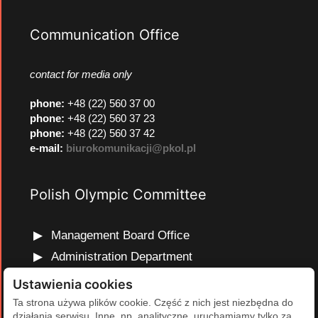
Communication Office
contact for media only
phone
:
+48 (22) 560 37 00
phone
:
+48 (22) 560 37 23
phone
:
+48 (22) 560 37 42
e-mail:
biurokomunikacji@pkol.pl
Polish Olympic Committee
Management Board Office
Administration Department
Marketing and Communications Department
Ustawienia cookies
Olympic Education Department
Ta strona używa plików cookie. Część z nich jest niezbędna do
działania serwisu. Inne, np. analityczne, uruchamiamy tylko za