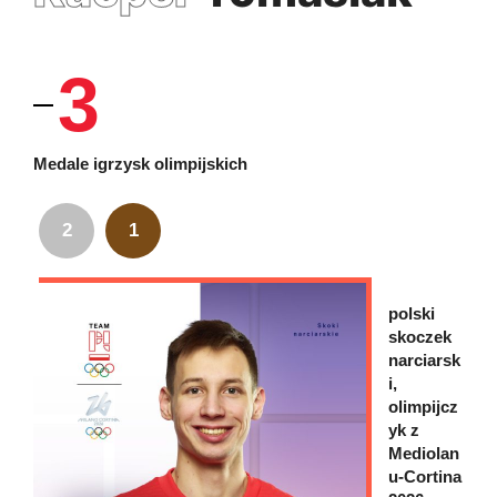
3
Medale igrzysk olimpijskich
2
1
polski
skoczek
narciarsk
i,
olimpijcz
yk z
Mediolan
u-Cortina