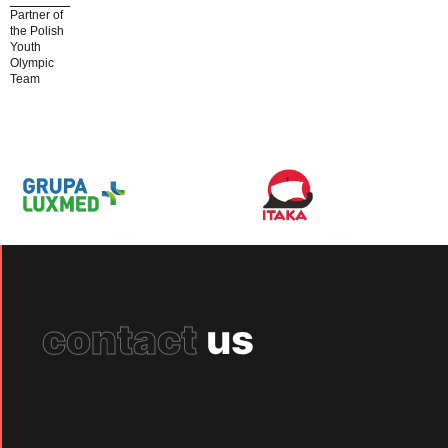
Partner of
the Polish
Youth
Olympic
Team
contact
us