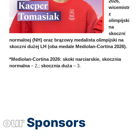
2026,
wicemistr
z
olimpijski
na
skoczni
normalnej (NH) oraz brązowy medalista olimpijski na
skoczni dużej LH (oba medale Mediolan-Cortina 2026).
*Mediolan-Cortina 2026:
skoki narciarskie, skocznia
normalna
– 2.;
skocznia duża
– 3.
our
Sponsors