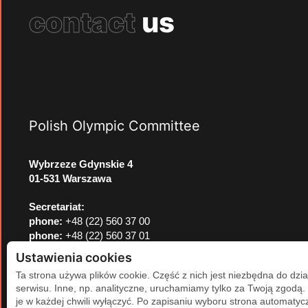
contact
us
Polish Olympic Committee
Wybrzeze Gdynskie 4
01-531 Warszawa
Secretariat:
phone:
+48 (22) 560 37 00
phone:
+48 (22) 560 37 01
e-mail:
pkol@pkol.pl
Ustawienia cookies
Ta strona używa plików cookie. Część z nich jest niezbędna do dzia
serwisu. Inne, np. analityczne, uruchamiamy tylko za Twoją zgodą
je w każdej chwili wyłączyć. Po zapisaniu wyboru strona automatycz