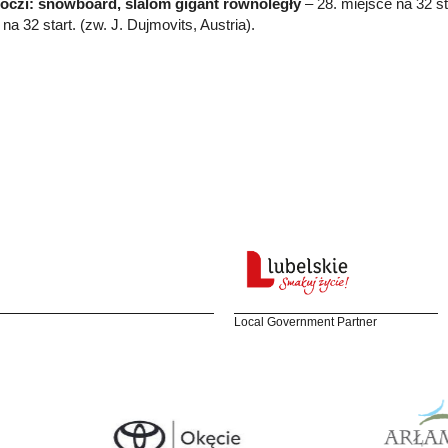
oczi: snowboard, slalom gigant równoległy
– 28. miejsce na 32 st
na 32 start. (zw. J. Dujmovits, Austria).
Local Government Partner