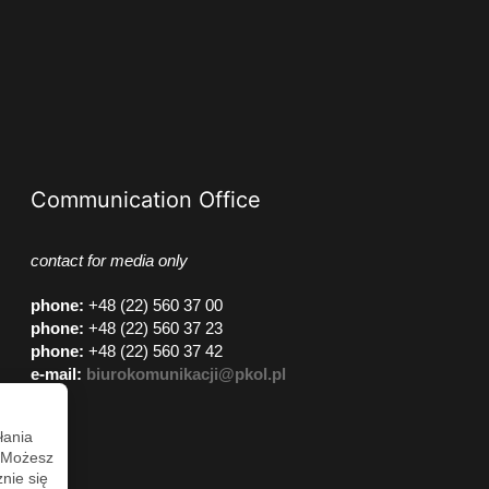
Communication Office
contact for media only
phone
:
+48 (22) 560 37 00
phone
:
+48 (22) 560 37 23
phone
:
+48 (22) 560 37 42
e-mail:
biurokomunikacji@pkol.pl
łania
. Możesz
nie się