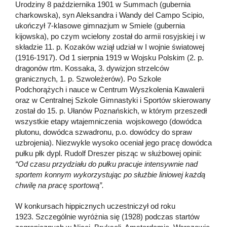
Urodziny 8 października 1901 w Summach (gubernia
charkowska), syn Aleksandra i Wandy del Campo Scipio,
ukończył 7-klasowe gimnazjum w Smiele (gubernia
kijowska), po czym wcielony został do armii rosyjskiej i w
składzie 11. p. Kozaków wziął udział w I wojnie światowej
(1916-1917). Od 1 sierpnia 1919 w Wojsku Polskim (2. p.
dragonów rtm. Kossaka, 3. dywizjon strzelców
granicznych, 1. p. Szwoleżerów). Po Szkole
Podchorążych i nauce w Centrum Wyszkolenia Kawalerii
oraz w Centralnej Szkole Gimnastyki i Sportów skierowany
został do 15. p. Ułanów Poznańskich, w którym przeszedł
wszystkie etapy wtajemniczenia wojskowego (dowódca
plutonu, dowódca szwadronu, p.o. dowódcy do spraw
uzbrojenia). Niezwykle wysoko oceniał jego pracę dowódca
pułku płk dypl. Rudolf Dreszer pisząc w służbowej opinii:
“Od czasu przydziału do pułku pracuje intensywnie nad
sportem konnym wykorzystując po służbie liniowej każdą
chwilę na pracę sportową”.
W konkursach hippicznych uczestniczył od roku
1923. Szczególnie wyróżnia się (1928) podczas startów