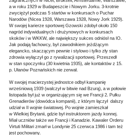
zagranicznych w Nicei, Brukseli, Amsterdamie, Warszawie,
a w roku 1929 w Budapeszcie i Nowym Jorku. 3-krotnie
zwyciężył podczas 5 startów w konkursach o Puchar
Narodów (Nicea 1928, Warszawa 1928, Nowy Jork 1929).
W swojej karierze sportowej Gzowski zdobył około 150
nagród indywidualnych i drużynowych w konkursach
skoków i w WKKW, ale największy sukces odniósł na IO.
Jak podają fachowcy, był zawodnikiem jeżdżącym
elegancko, skaczącym pewnie i stylowo i tylko zły stan
zdrowia wyłączył go z rywalizacji sportowej. Przeszedł
w stan spoczynku (30 kwietnia 1935), ale kontaktów z 15.
p. Ułanów Poznańskich nie zerwał.
W swojej macierzystej jednostce odbył kampanię
wrześniową 1939 (walczył w bitwie nad Bzurą), a w połowie
listopada był już w organizującym się we Francji 2. Pułku
Grenadierów (dowódca kompanii), z którym łączył dalszy
udział w II wojnie światowej. Po wojnie zamieszkał
w Wielkiej Brytanii, gdzie był instruktorem jazdy konnej.
Miał uczniów także we Francji i Kanadzie. Kawaler Orderu
Virtuti Militari zmarł w Londynie 25 czerwca 1986 i tam też
jest pochowany.