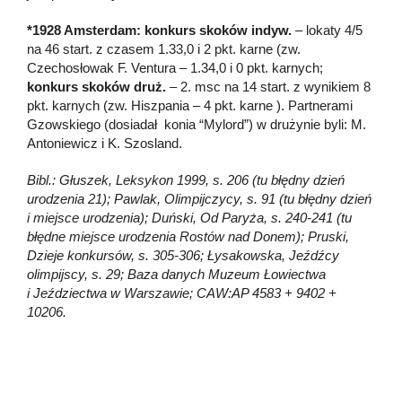
*1928 Amsterdam: konkurs skoków indyw.
– lokaty 4/5
na 46 start. z czasem 1.33,0 i 2 pkt. karne (zw.
Czechosłowak F. Ventura – 1.34,0 i 0 pkt. karnych;
konkurs skoków druż.
– 2. msc na 14 start. z wynikiem 8
pkt. karnych (zw. Hiszpania – 4 pkt. karne ). Partnerami
Gzowskiego (dosiadał konia “Mylord”) w drużynie byli: M.
Antoniewicz i K. Szosland.
Bibl.: Głuszek, Leksykon 1999, s. 206 (tu błędny dzień
urodzenia 21); Pawlak, Olimpijczycy, s. 91 (tu błędny dzień
i miejsce urodzenia); Duński, Od Paryża, s. 240-241 (tu
błędne miejsce urodzenia Rostów nad Donem); Pruski,
Dzieje konkursów, s. 305-306; Łysakowska, Jeźdźcy
olimpijscy, s. 29; Baza danych Muzeum Łowiectwa
i Jeździectwa w Warszawie; CAW:AP 4583 + 9402 +
10206.