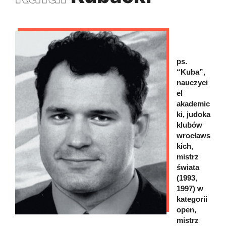
ps.
“Kuba”,
nauczyci
el
akademic
ki, judoka
klubów
wrocławs
kich,
mistrz
świata
(1993,
1997) w
kategorii
open,
mistrz