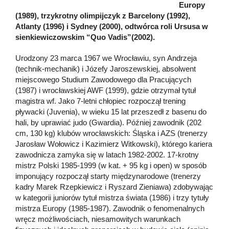
Europy
(1989), trzykrotny olimpijczyk z Barcelony (1992),
Atlanty (1996) i Sydney (2000), odtwórca roli Ursusa w
sienkiewiczowskim “Quo Vadis”(2002).
Urodzony 23 marca 1967 we Wrocławiu, syn Andrzeja
(technik-mechanik) i Józefy Jaroszewskiej, absolwent
miejscowego Studium Zawodowego dla Pracujących
(1987) i wrocławskiej AWF (1999), gdzie otrzymał tytuł
magistra wf. Jako 7-letni chłopiec rozpoczął trening
pływacki (Juvenia), w wieku 15 lat przeszedł z basenu do
hali, by uprawiać judo (Gwardia). Później zawodnik (202
cm, 130 kg) klubów wrocławskich: Śląska i AZS (trenerzy
Jarosław Wołowicz i Kazimierz Witkowski), którego kariera
zawodnicza zamyka się w latach 1982-2002. 17-krotny
mistrz Polski 1985-1999 (w kat. + 95 kg i open) w sposób
imponujący rozpoczął starty międzynarodowe (trenerzy
kadry Marek Rzepkiewicz i Ryszard Zieniawa) zdobywając
w kategorii juniorów tytuł mistrza świata (1986) i trzy tytuły
mistrza Europy (1985-1987). Zawodnik o fenomenalnych
wręcz możliwościach, niesamowitych warunkach