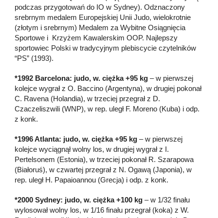
podczas przygotowań do IO w Sydney). Odznaczony
srebrnym medalem Europejskiej Unii Judo, wielokrotnie
(złotym i srebrnym) Medalem za Wybitne Osiągnięcia
Sportowe i Krzyżem Kawalerskim OOP. Najlepszy
sportowiec Polski w tradycyjnym plebiscycie czytelników
“PS” (1993).
*1992 Barcelona: judo, w. ciężka +95 kg
– w pierwszej
kolejce wygrał z O. Baccino (Argentyna), w drugiej pokonał
C. Ravena (Holandia), w trzeciej przegrał z D.
Czaczeliszwili (WNP), w rep. uległ F. Moreno (Kuba) i odp.
z konk.
*1996 Atlanta: judo, w. ciężka +95 kg
– w pierwszej
kolejce wyciągnął wolny los, w drugiej wygrał z I.
Pertelsonem (Estonia), w trzeciej pokonał R. Szarapowa
(Białoruś), w czwartej przegrał z N. Ogawą (Japonia), w
rep. uległ H. Papaioannou (Grecja) i odp. z konk.
*2000 Sydney: judo, w. ciężka +100 kg
– w 1/32 finału
wylosował wolny los, w 1/16 finału przegrał (koka) z W.