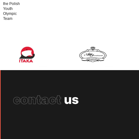
the Polish
Youth
Olympic
Team
contact
us