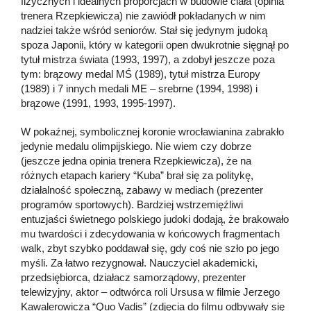
fizycznych i idealnych proporcjach w budowie ciała (opinia
trenera Rzepkiewicza) nie zawiódł pokładanych w nim
nadziei także wśród seniorów. Stał się jedynym judoką
spoza Japonii, który w kategorii open dwukrotnie sięgnął po
tytuł mistrza świata (1993, 1997), a zdobył jeszcze poza
tym: brązowy medal MŚ (1989), tytuł mistrza Europy
(1989) i 7 innych medali ME – srebrne (1994, 1998) i
brązowe (1991, 1993, 1995-1997).
W pokaźnej, symbolicznej koronie wrocławianina zabrakło
jedynie medalu olimpijskiego. Nie wiem czy dobrze
(jeszcze jedna opinia trenera Rzepkiewicza), że na
różnych etapach kariery “Kuba” brał się za politykę,
działalność społeczną, zabawy w mediach (prezenter
programów sportowych). Bardziej wstrzemięźliwi
entuzjaści świetnego polskiego judoki dodają, że brakowało
mu twardości i zdecydowania w końcowych fragmentach
walk, zbyt szybko poddawał się, gdy coś nie szło po jego
myśli. Za łatwo rezygnował. Nauczyciel akademicki,
przedsiębiorca, działacz samorządowy, prezenter
telewizyjny, aktor – odtwórca roli Ursusa w filmie Jerzego
Kawalerowicza “Quo Vadis” (zdjęcia do filmu odbywały się