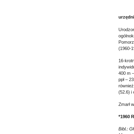
urzędni
Urodzon
ogólnok
Pomorza
(1960-1
16-krot
indywid
400 m –
ppł – 2
również
(52.6) i
Zmarł w
*1960 R
Bibl.: 