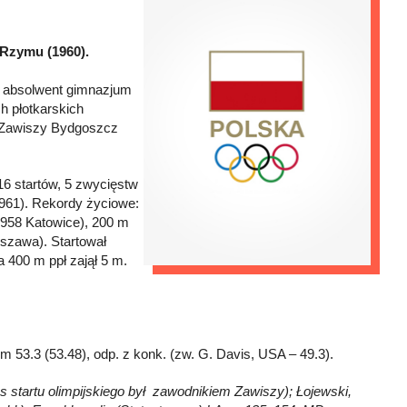
 Rzymu (1960).
j, absolwent gimnazjum
h płotkarskich
, Zawiszy Bydgoszcz
6 startów, 5 zwycięstw
(1961). Rekordy życiowe:
1958 Katowice), 200 m
rszawa). Startował
 400 m ppł zajął 5 m.
m 53.3 (53.48), odp. z konk. (zw. G. Davis, USA – 49.3).
as startu olimpijskiego był zawodnikiem Zawiszy); Łojewski,