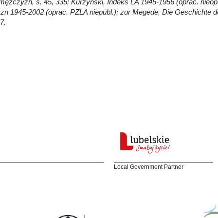
ężczyzn, s. 45, 335; Kurzyński, Indeks LA 1945-1956 (oprac. nieopu
n 1945-2002 (oprac. PZLA niepubl.); zur Megede, Die Geschichte de
7.
Local Government Partner