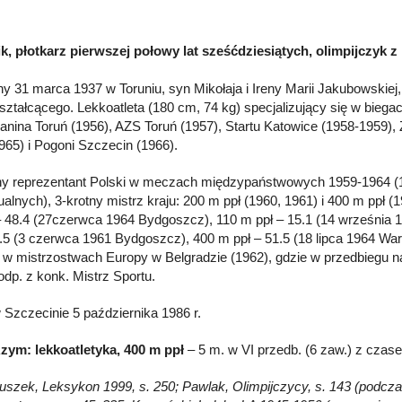
k, płotkarz pierwszej połowy lat sześćdziesiątych, olimpijczyk z
y 31 marca 1937 w Toruniu, syn Mikołaja i Ireny Marii Jakubowskie
ształcącego. Lekkoatleta (180 cm, 74 kg) specjalizujący się w biegac
nina Toruń (1956), AZS Toruń (1957), Startu Katowice (1958-1959)
965) i Pogoni Szczecin (1966).
ny reprezentant Polski w meczach międzypaństwowych 1959-1964 (1
ualnych), 3-krotny mistrz kraju: 200 m ppł (1960, 1961) i 400 m ppł 
 48.4 (27czerwca 1964 Bydgoszcz), 110 m ppł – 15.1 (14 września 
3.5 (3 czerwca 1961 Bydgoszcz), 400 m ppł – 51.5 (18 lipca 1964 Wa
 w mistrzostwach Europy w Belgradzie (1962), gdzie w przedbiegu na
 odp. z konk. Mistrz Sportu.
 Szczecinie 5 października 1986 r.
zym: lekkoatletyka, 400 m ppł
– 5 m. w VI przedb. (6 zaw.) z czase
Głuszek, Leksykon 1999, s. 250; Pawlak, Olimpijczycy, s. 143 (podcz