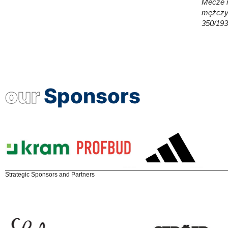
Mecze m
mężczyz
350/193
our
Sponsors
Strategic Sponsors and Partners