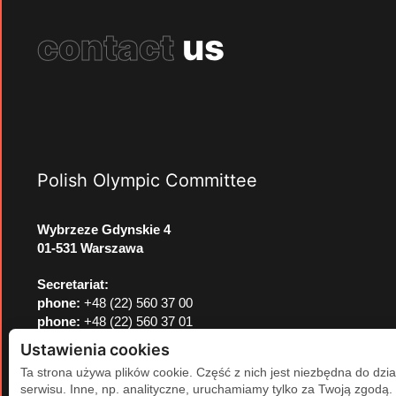
contact
us
Polish Olympic Committee
Wybrzeze Gdynskie 4
01-531 Warszawa
Secretariat:
phone:
+48 (22) 560 37 00
phone:
+48 (22) 560 37 01
e-mail:
pkol@pkol.pl
Ustawienia cookies
Ta strona używa plików cookie. Część z nich jest niezbędna do dzia
serwisu. Inne, np. analityczne, uruchamiamy tylko za Twoją zgodą