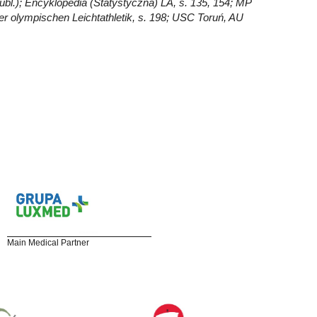
bl.); Encyklopedia (Statystyczna) LA, s. 135, 154; MP
r olympischen Leichtathletik, s. 198; USC Toruń, AU
Main Medical Partner