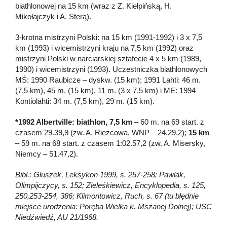
biathlonowej na 15 km (wraz z Z. Kiełpińską, H.
Mikołajczyk i A. Sterą).
3-krotna mistrzyni Polski: na 15 km (1991-1992) i 3 x 7,5
km (1993) i wicemistrzyni kraju na 7,5 km (1992) oraz
mistrzyni Polski w narciarskiej sztafecie 4 x 5 km (1989,
1990) i wicemistrzyni (1993). Uczestniczka biathlonowych
MŚ: 1990 Raubicze – dyskw. (15 km); 1991 Lahti: 46 m.
(7,5 km), 45 m. (15 km), 11 m. (3 x 7,5 km) i ME: 1994
Kontiolahti: 34 m. (7,5 km), 29 m. (15 km).
*1992 Albertville: biathlon, 7,5 km
– 60 m. na 69 start. z
czasem 29.39,9 (zw. A. Riezcowa, WNP – 24.29,2);
15 km
– 59 m. na 68 start. z czasem 1:02.57,2 (zw. A. Misersky,
Niemcy – 51.47,2).
Bibl.: Głuszek, Leksykon 1999, s. 257-258; Pawlak,
Olimpijczycy, s. 152; Zieleśkiewicz, Encyklopedia, s. 125,
250,253-254, 386; Klimontowicz, Ruch, s. 67 (tu błędnie
miejsce urodzenia: Poręba Wielka k. Mszanej Dolnej); USC
Niedźwiedź, AU 21/1968.