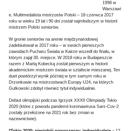
1998 w
Warszawi
e. Multimedalista mistrzostw Polski – 18 czerwca 2017
roku w wieku 19 lat i 90 dni został najmłodszym w historii
mistrzem Polski seniorów.
W gronie seniorów na arenie międzynarodowej
zadebiutował w 2017 roku – w swoich pierwszych
zawodach Pucharu Świata w Kairze wszedł do finału, w
którym zajął 30. miejsce. W 2018 roku w Budapeszcie
razem z Martą Kobecką został pierwszym w historii
akademickim mistrzem świata w sztafecie mieszanej. Ten
duet powtórzył wynik później w tym samym roku w
Drzonkowie na mistrzostwach Europy U24, na których
Gutkowski zdobył również tytuł indywidualnie.
Debiut olimpijski podczas Igrzysk XXXII Olimpiady Tokio
2020 (które z powodu pandemii koronawirusa Sars-Cov-2
zostały przełożone na 2021 rok bez zmian w
nazewnictwie).
*Tokio 2020: pięciobój nowoczesny, indywidualnie
– 12.