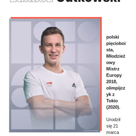
polski
pięcioboi
sta,
Młodzież
owy
Mistrz
Europy
2018,
olimpijcz
yk z
Tokio
(2020).
Urodził
się 21
marca