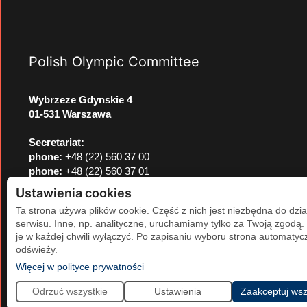
Polish Olympic Committee
Wybrzeze Gdynskie 4
01-531 Warszawa
Secretariat:
phone:
+48 (22) 560 37 00
phone:
+48 (22) 560 37 01
e-mail:
pkol@pkol.pl
Ustawienia cookies
Ta strona używa plików cookie. Część z nich jest niezbędna do dzia
serwisu. Inne, np. analityczne, uruchamiamy tylko za Twoją zgodą
je w każdej chwili wyłączyć. Po zapisaniu wyboru strona automatycz
odświeży.
(otwiera się w nowej karcie)
Więcej w polityce prywatności
Odrzuć wszystkie
Ustawienia
Zaakceptuj wsz