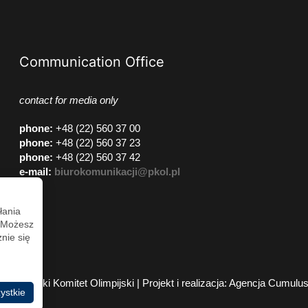
Communication Office
contact for media only
phone
:
+48 (22) 560 37 00
phone
:
+48 (22) 560 37 23
phone
:
+48 (22) 560 37 42
e-mail:
biurokomunikacji@pkol.pl
łania
. Możesz
nie się
2026 Polski Komitet Olimpijski | Projekt i realizacja:
Agencja Cumulu
ystkie