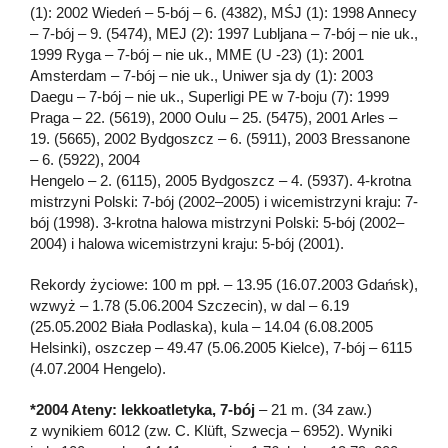
(1): 2002 Wiedeń – 5-bój – 6. (4382), MŚJ (1): 1998 Annecy
– 7-bój – 9. (5474), MEJ (2): 1997 Lubljana – 7-bój – nie uk.,
1999 Ryga – 7-bój – nie uk., MME (U -23) (1): 2001
Amsterdam – 7-bój – nie uk., Uniwer sja dy (1): 2003
Daegu – 7-bój – nie uk., Superligi PE w 7-boju (7): 1999
Praga – 22. (5619), 2000 Oulu – 25. (5475), 2001 Arles –
19. (5665), 2002 Bydgoszcz – 6. (5911), 2003 Bressanone
– 6. (5922), 2004
Hengelo – 2. (6115), 2005 Bydgoszcz – 4. (5937). 4-krotna
mistrzyni Polski: 7-bój (2002–2005) i wicemistrzyni kraju: 7-
bój (1998). 3-krotna halowa mistrzyni Polski: 5-bój (2002–
2004) i halowa wicemistrzyni kraju: 5-bój (2001).
Rekordy życiowe: 100 m ppł. – 13.95 (16.07.2003 Gdańsk),
wzwyż – 1.78 (5.06.2004 Szczecin), w dal – 6.19
(25.05.2002 Biała Podlaska), kula – 14.04 (6.08.2005
Helsinki), oszczep – 49.47 (5.06.2005 Kielce), 7-bój – 6115
(4.07.2004 Hengelo).
*2004 Ateny: lekkoatletyka, 7-bój
– 21 m. (34 zaw.)
z wynikiem 6012 (zw. C. Klüft, Szwecja – 6952). Wyniki