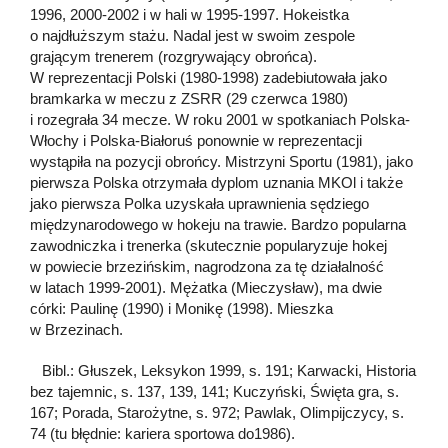
1996, 2000-2002 i w hali w 1995-1997. Hokeistka
o najdłuższym stażu. Nadal jest w swoim zespole
grającym trenerem (rozgrywający obrońca).
W reprezentacji Polski (1980-1998) zadebiutowała jako
bramkarka w meczu z ZSRR (29 czerwca 1980)
i rozegrała 34 mecze. W roku 2001 w spotkaniach Polska-
Włochy i Polska-Białoruś ponownie w reprezentacji
wystąpiła na pozycji obrońcy. Mistrzyni Sportu (1981), jako
pierwsza Polska otrzymała dyplom uznania MKOl i także
jako pierwsza Polka uzyskała uprawnienia sędziego
międzynarodowego w hokeju na trawie. Bardzo popularna
zawodniczka i trenerka (skutecznie popularyzuje hokej
w powiecie brzezińskim, nagrodzona za tę działalność
w latach 1999-2001). Mężatka (Mieczysław), ma dwie
córki: Paulinę (1990) i Monikę (1998). Mieszka
w Brzezinach.
Bibl.: Głuszek, Leksykon 1999, s. 191; Karwacki, Historia
bez tajemnic, s. 137, 139, 141; Kuczyński, Święta gra, s.
167; Porada, Starożytne, s. 972; Pawlak, Olimpijczycy, s.
74 (tu błędnie: kariera sportowa do1986).