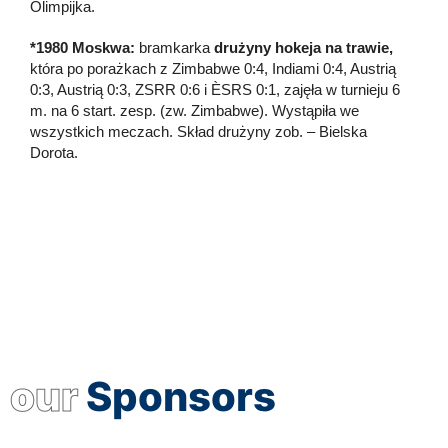
Olimpijka.
*1980 Moskwa:
bramkarka
drużyny hokeja na trawie,
która po porażkach z Zimbabwe 0:4, Indiami 0:4, Austrią
0:3, Austrią 0:3, ZSRR 0:6 i ÈSRS 0:1, zajęła w turnieju 6
m. na 6 start. zesp. (zw. Zimbabwe). Wystąpiła we
wszystkich meczach. Skład drużyny zob. – Bielska
Dorota.
our
Sponsors