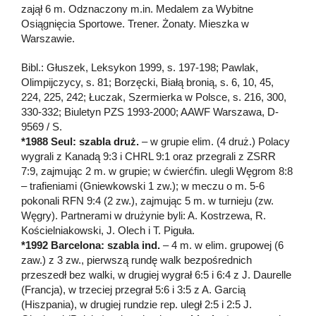
zajął 6 m. Odznaczony m.in. Medalem za Wybitne
Osiągnięcia Sportowe. Trener. Żonaty. Mieszka w
Warszawie.
Bibl.: Głuszek, Leksykon 1999, s. 197-198; Pawlak,
Olimpijczycy, s. 81; Borzęcki, Białą bronią, s. 6, 10, 45,
224, 225, 242; Łuczak, Szermierka w Polsce, s. 216, 300,
330-332; Biuletyn PZS 1993-2000; AAWF Warszawa, D-
9569 / S.
*1988 Seul: szabla druż.
– w grupie elim. (4 druż.) Polacy
wygrali z Kanadą 9:3 i CHRL 9:1 oraz przegrali z ZSRR
7:9, zajmując 2 m. w grupie; w ćwierćfin. ulegli Węgrom 8:8
– trafieniami (Gniewkowski 1 zw.); w meczu o m. 5-6
pokonali RFN 9:4 (2 zw.), zajmując 5 m. w turnieju (zw.
Węgry). Partnerami w drużynie byli: A. Kostrzewa, R.
Kościelniakowski, J. Olech i T. Piguła.
*1992 Barcelona: szabla ind.
– 4 m. w elim. grupowej (6
zaw.) z 3 zw., pierwszą rundę walk bezpośrednich
przeszedł bez walki, w drugiej wygrał 6:5 i 6:4 z J. Daurelle
(Francja), w trzeciej przegrał 5:6 i 3:5 z A. Garcią
(Hiszpania), w drugiej rundzie rep. uległ 2:5 i 2:5 J.