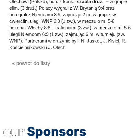
Olechowi (Polska), odp. z konk.;
szabla druż.
– w grupie
elim. (3 druż.) Polacy wygrali z W. Brytanią 9:4 oraz
przegrali z Niemcami 3:9, zajmując 2 m. w grupie; w
ćwierćfin. ulegli WNP 2:9 (1 zw.), w meczu o m. 5-8
pokonali Włochy 8:8 – trafieniami (3 zw.), w meczu o m. 5-6
ulegli Niemcom 6:9 (1 zw.), zajmując 6 m. w turnieju (zw.
WNP). Partnerami w drużynie byli: N. Jaskot, J. Kisiel, R.
Kościelniakowski i J. Olech.
« powrót do listy
our
Sponsors