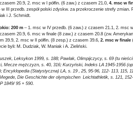
 czasem 20.9, 2. msc w I półfin. (6 zaw.) z czasem 21.0,
4. msc w fi
 w III przedb. zespół polski zdyskw. za przekroczenie strefy zmian. 
ak i J. Schmidt.
okio: 200 m
– 1. msc w IV przedb. (6 zaw.) z czasem 21.1, 2. msc w I
 czasem 20.9, 6. msc w finale (8 zaw.) z czasem 20.8 (zw. Amerykani
m 39.9, 2. msc w II półfin. (8 zesp.) z czasem 39.6,
2. msc w finale
cie byli: M. Dudziak, W. Maniak i A. Zieliński.
łuszek, Leksykon 1999, s. 188; Pawlak, Olimpijczycy, s. 69 (tu nieści
i, Mecze mężczyzn, s. 40, 316; Kurzyński, Indeks LA 1945-1956 (o
); Encyklopedia (Statystyczna) LA, s. 19 , 25, 95-96, 112- 113, 115, 
 Megede, Die Geschichte der olympischen Leichtathletik, s. 121, 152-1
 1849/ 95 + 590.