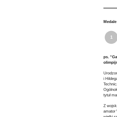
Medale 
1
ps. “Ga
olimpij
Urodzon
i Hilde
Technic
Ogólnok
tytuł ma
Z wojsk
amator 
wielki s