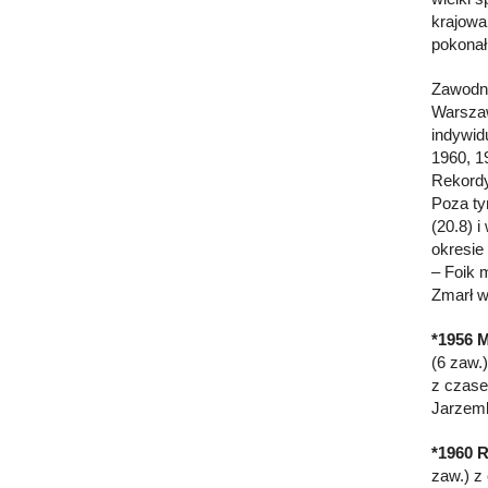
krajowa
pokonał
Zawodni
Warszaw
indywid
1960, 1
Rekordy
Poza ty
(20.8) 
okresie
– Foik 
Zmarł w
*1956 
(6 zaw.
z czase
Jarzemb
*1960 
zaw.) z