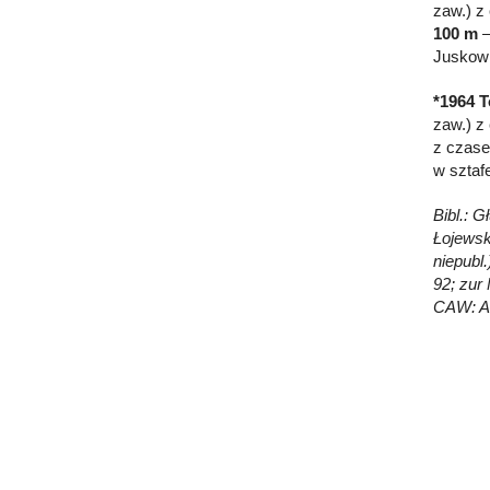
zaw.) z
100 m
–
Juskowi
*1964 T
zaw.) z
z czase
w sztafe
Bibl.: G
Łojewsk
niepubl.
92; zur
CAW: AP