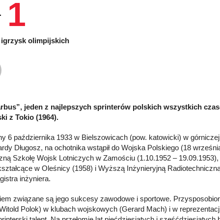
1
igrzysk olimpijskich
rbus”, jeden z najlepszych sprinterów polskich wszystkich czas
ski z Tokio (1964).
y 6 października 1933 w Bielszowicach (pow. katowicki) w górniczej 
gardy Długosz, na ochotnika wstąpił do Wojska Polskiego (18 wrześni
zną Szkołę Wojsk Lotniczych w Zamościu (1.10.1952 – 19.09.1953),
ształcące w Oleśnicy (1958) i Wyższą Inżynieryjną Radiotechniczną 
gistra inżyniera.
iem związane są jego sukcesy zawodowe i sportowe. Przysposobiony d
Witold Polok) w klubach wojskowych (Gerard Mach) i w reprezentacji P
printerski talent. Na przełomie lat pięćdziesiątych i sześćdziesiątych