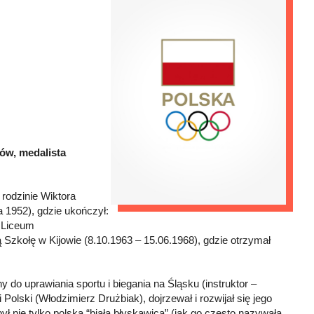
ów, medalista
rodzinie Wiktora
a 1952), gdzie ukończył:
 Liceum
Szkołę w Kijowie (8.10.1963 – 15.06.1968), gdzie otrzymał
o uprawiania sportu i biegania na Śląsku (instruktor –
olski (Włodzimierz Drużbiak), dojrzewał i rozwijał się jego
 był nie tylko polską “białą błyskawicą” (jak go często nazywała