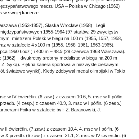
s międzypaństwowego meczu USA – Polska w Chicago (1962)
 w swojej karierze.
rszawa (1953-1957), Śląska Wrocław (1958) i Legii
międzypaństwowych 1955-1964 (97 startów, 29 zwycięstw
rotnym mistrzem Polski: w biegu na 100 m (1955, 1957, 1958,
raz w sztafecie 4 x100 m (1955, 1958, 1961, 1963-1965).
lipca 1960 Łódź ) i 400 m – 48.9 (28 czerwca 1963 Warszawa).
e (1962) – dwukrotny srebrny medalista: w biegu na 200 m
m i Z. Syką). Piękna kariera sportowa w niezwykle ciekawym
ół, światowe wyniki). Kiedy zdobywał medal olimpijski w Tokio
c w IV ćwierćfin. (6 zaw.) z czasem 10.6, 5. msc w II półfin.
rzedb. (4 zesp.) z czasem 40.9, 3. msc w I półfin. (6 zesp.)
rtnerami Foika w sztafecie byli: Z. Baranowski, J.
 II ćwierćfin. (7 zaw.) z czasem 10.4, 4. msc w I półfin. (6
w X przedb. (6 zaw.) z czasem 21.1, 2. msc w IV ćwierćfin. (6