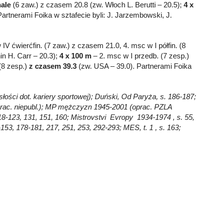
nale
(6 zaw.) z czasem 20.8 (zw. Włoch L. Berutti – 20.5);
4 x
Partnerami Foika w sztafecie byli: J. Jarzembowski, J.
V ćwierćfin. (7 zaw.) z czasem 21.0, 4. msc w I półfin. (8
n H. Carr – 20.3);
4 x 100 m
– 2. msc w I przedb. (7 zesp.)
(8 zesp.)
z czasem 39.3
(zw. USA – 39.0). Partnerami Foika
słości dot. kariery sportowej); Duński, Od Paryża, s. 186-187;
prac. niepubl.); MP mężczyzn 1945-2001 (oprac. PZLA
118-123, 131, 151, 160; Mistrovstvi Evropy 1934-1974 , s. 55,
53, 178-181, 217, 251, 253, 292-293; MES, t. 1 , s. 163;