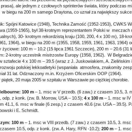
 prasa), ale jednym z czołowych sprinterów świata, który podcza
 w biegu na 200 m samego Draytona, co uznał za największy sukces
k: Spójni Katowice (1948), Technika Zamość (1952-1953), CWKS Wa
a (1959-1965), był 38-krotnym reprezentantem Polski w meczach 
ualnych), 30- krotnym rekordzistą kraju (100, 200, 4 x 100 m), 18-k
961, 1964), w biegu na 200 m (1955, 1958, 1959, 1961, 1963, 1964) o
 życiowe: 100 m – 10.2 (15 lipca 1961 Szczecin), 200 m – 20.6 (31 
m: 2-krotny uczestnik mistrzostw Europy (1958, 1962). W Belgradzi
i w sztafecie 4 x 100 m – 39.5 (wraz z J. Juskowiakiem, A. Zieliński
 rozwoju polskiej lekkoatletyki (wspaniała atmosfera, znakomity zesp
miał 31 lat. Odznaczony m.in. Krzyżem Oficerskim OOP (1964).
 piątek, 20 maja 2005 w szpitalu w Warszawie po ciężkiej chorobie.
Melbourne: 100 m
– 1. msc w V przedb. (6 zaw.) z czasem 10.5, 3. ms
), odp. z konk. (zw. B. Morrow, USA – 10.5);
4 x 100 m
– 1. msc w IV p
m 41.1, 6. msc w finale (6 zesp.) z czasem 40.6 (zw. USA – 39.5). Pa
owski i E. Schmidt.
Rzym: 100 m
– 1. msc w VIII przedb. (7 zaw.) z czasem 10.5, 3. msc w
 czasem 10.5, odp. z konk. (zw. A. Hary, RFN -10.2);
200 m
– 1. msc 