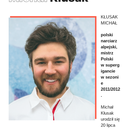
KŁUSAK
MICHAŁ
polski
narciarz
alpejski,
mistrz
Polski
w superg
igancie
w sezoni
e
2011/2012
.
Michał
Kłusak
urodził się
20 lipca