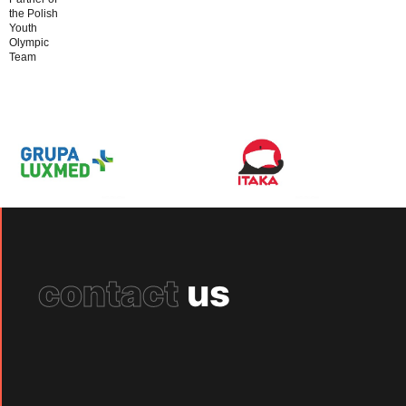
the Polish
Youth
Olympic
Team
contact
us