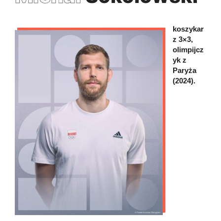
koszykar
z 3×3,
olimpijcz
yk z
Paryża
(2024).