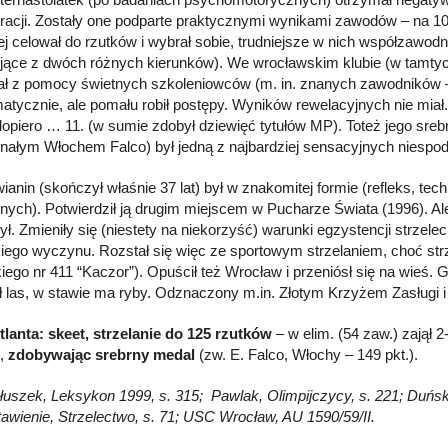
racji. Zostały one podparte praktycznymi wynikami zawodów – na 100
ej celował do rzutków i wybrał sobie, trudniejsze w nich współzawodni
ujące z dwóch różnych kierunków). We wrocławskim klubie (w tamty
ał z pomocy świetnych szkoleniowców (m. in. znanych zawodników – 
matycznie, ale pomału robił postępy. Wyników rewelacyjnych nie miał
dopiero … 11. (w sumie zdobył dziewięć tytułów MP). Toteż jego sreb
nałym Włochem Falco) był jedną z najbardziej sensacyjnych niespod
ianin (skończył właśnie 37 lat) był w znakomitej formie (refleks, te
nych). Potwierdził ją drugim miejscem w Pucharze Świata (1996). Ale 
ł. Zmieniły się (niestety na niekorzyść) warunki egzystencji strzelec
kiego wyczynu. Rozstał się więc ze sportowym strzelaniem, choć str
iego nr 411 “Kaczor”). Opuścił też Wrocław i przeniósł się na wieś.
ł las, w stawie ma ryby. Odznaczony m.in. Złotym Krzyżem Zasługi
tlanta: skeet, strzelanie do 125 rzutków
– w elim. (54 zaw.) zajął 2
.,
zdobywając srebrny medal
(zw. E. Falco, Włochy – 149 pkt.).
Głuszek, Leksykon 1999, s. 315; Pawlak, Olimpijczycy, s. 221; Duńsk
tawienie, Strzelectwo, s. 71; USC Wrocław, AU 1590/59/II.