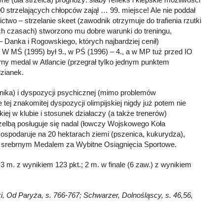
 strzelających chłopców zajął … 99. miejsce! Ale nie poddał
ctwo – strzelanie skeet (zawodnik otrzymuje do trafienia rzutki
ch czasach) stworzono mu dobre warunki do treningu,
Danka i Rogowskiego, których najbardziej cenił)
. W MŚ (1995) był 9., w PŚ (1996) – 4., a w MP tuż przed IO
rny medal w Atlancie (przegrał tylko jednym punktem
zianek.
chnika) i dyspozycji psychicznej (mimo problemów
tej znakomitej dyspozycji olimpijskiej nigdy już potem nie
kiej w klubie i stosunek działaczy (a także trenerów)
zelbą posługuje się nadal (łowczy Wojskowego Koła
 Gospodaruje na 20 hektarach ziemi (pszenica, kukurydza),
 i srebrnym Medalem za Wybitne Osiągnięcia Sportowe.
-3 m. z wynikiem 123 pkt.; 2 m. w finale (6 zaw.) z wynikiem
i, Od Paryża, s. 766-767; Schwarzer, Dolnośląscy, s. 46,56,