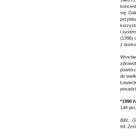
koncent
się. Dal
przylat
korzyst
i syste
(1996) 
z dosko
Wrocław
zdrowot
powtórzy
do wiel
Łowieck
posadzi
*1996 A
148 pkt
Bibl.: 
64; Zes