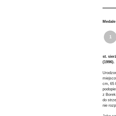
Medale 
1
st. sier
(1996).
Urodzon
miejsco
cm, 65 
podopie
z Borek
do strz
nie roz
Jako cz