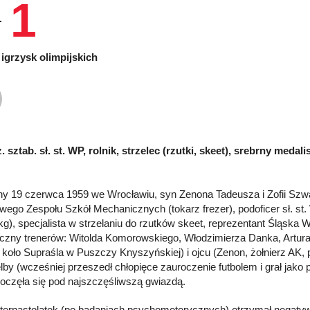
1
igrzysk olimpijskich
ż. sztab. sł. st. WP, rolnik, strzelec (rzutki, skeet), srebrny medali
y 19 czerwca 1959 we Wrocławiu, syn Zenona Tadeusza i Zofii Szwa
wego Zespołu Szkół Mechanicznych (tokarz frezer), podoficer sł. st. W
kg), specjalista w strzelaniu do rzutków skeet, reprezentant Śląska 
czny trenerów: Witolda Komorowskiego, Włodzimierza Danka, Artura
 koło Supraśla w Puszczy Knyszyńskiej) i ojcu (Zenon, żołnierz AK, 
elby (wcześniej przeszedł chłopięce zauroczenie futbolem i grał ja
poczęła się pod najszczęśliwszą gwiazdą.
ternastolatek (po badaniach psychomotorycznych) otrzymał negatywne