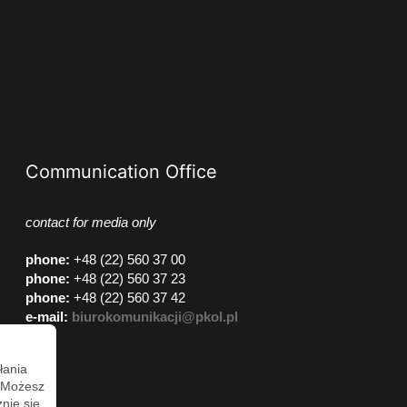
Communication Office
contact for media only
phone
:
+48 (22) 560 37 00
phone
:
+48 (22) 560 37 23
phone
:
+48 (22) 560 37 42
e-mail:
biurokomunikacji@pkol.pl
łania
. Możesz
nie się