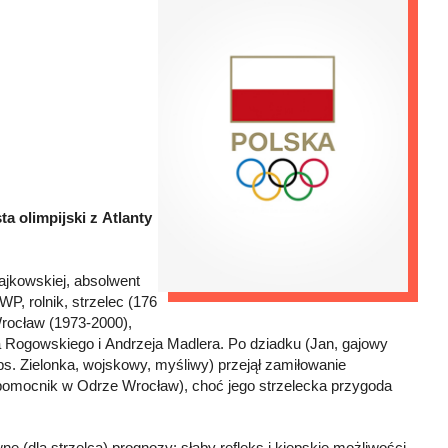
sta olimpijski z Atlanty
jkowskiej, absolwent
P, rolnik, strzelec (176
Wrocław (1973-2000),
 Rogowskiego i Andrzeja Madlera. Po dziadku (Jan, gajowy
ps. Zielonka, wojskowy, myśliwy) przejął zamiłowanie
ko pomocnik w Odrze Wrocław), choć jego strzelecka przygoda
 (dla strzelca) prognozy: słaby refleks i kiepskie możliwości