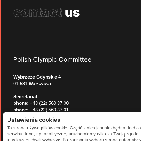
contact
us
Polish Olympic Committee
Wybrzeze Gdynskie 4
01-531 Warszawa
Secretariat:
phone:
+48 (22) 560 37 00
phone:
+48 (22) 560 37 01
e-mail:
pkol@pkol.pl
Ustawienia cookies
Ta strona używa plików cookie. Część z nich jest niezbędna do dzia
serwisu. Inne, np. analityczne, uruchamiamy tylko za Twoją zgodą
je w każdej chwili wyłączyć. Po zapisaniu wyboru strona automatycz