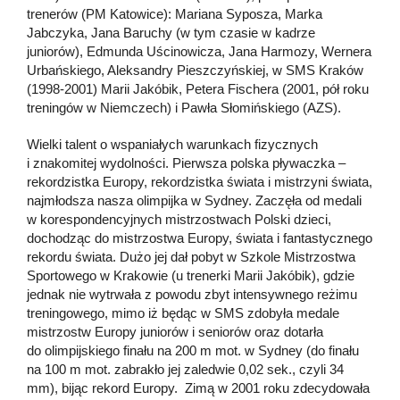
trenerów (PM Katowice): Mariana Syposza, Marka
Jabczyka, Jana Baruchy (w tym czasie w kadrze
juniorów), Edmunda Uścinowicza, Jana Harmozy, Wernera
Urbańskiego, Aleksandry Pieszczyńskiej, w SMS Kraków
(1998-2001) Marii Jakóbik, Petera Fischera (2001, pół roku
treningów w Niemczech) i Pawła Słomińskiego (AZS).
Wielki talent o wspaniałych warunkach fizycznych
i znakomitej wydolności. Pierwsza polska pływaczka –
rekordzistka Europy, rekordzistka świata i mistrzyni świata,
najmłodsza nasza olimpijka w Sydney. Zaczęła od medali
w korespondencyjnych mistrzostwach Polski dzieci,
dochodząc do mistrzostwa Europy, świata i fantastycznego
rekordu świata. Dużo jej dał pobyt w Szkole Mistrzostwa
Sportowego w Krakowie (u trenerki Marii Jakóbik), gdzie
jednak nie wytrwała z powodu zbyt intensywnego reżimu
treningowego, mimo iż będąc w SMS zdobyła medale
mistrzostw Europy juniorów i seniorów oraz dotarła
do olimpijskiego finału na 200 m mot. w Sydney (do finału
na 100 m mot. zabrakło jej zaledwie 0,02 sek., czyli 34
mm), bijąc rekord Europy. Zimą w 2001 roku zdecydowała