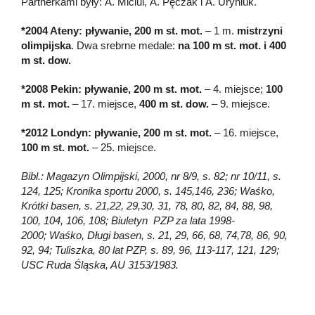
Partnerkami były: A. Miciul, A. Pęczak i A. Uryniuk.
*2004 Ateny: pływanie, 200 m st. mot.
– 1 m.
mistrzyni
olimpijska
. Dwa srebrne medale:
na 100 m st. mot. i 400
m st. dow.
*2008 Pekin:
pływanie, 200 m st. mot.
– 4. miejsce;
100
m st. mot.
– 17. miejsce,
400 m st. dow.
– 9. miejsce.
*2012 Londyn:
pływanie, 200 m st. mot.
– 16. miejsce,
100 m st. mot.
– 25. miejsce.
Bibl.: Magazyn Olimpijski, 2000, nr 8/9, s. 82; nr 10/11, s.
124, 125; Kronika sportu 2000, s. 145,146, 236; Waśko,
Krótki basen, s. 21,22, 29,30, 31, 78, 80, 82, 84, 88, 98,
100, 104, 106, 108; Biuletyn PZP za lata 1998-
2000; Waśko, Długi basen, s. 21, 29, 66, 68, 74,78, 86, 90,
92, 94; Tuliszka, 80 lat PZP, s. 89, 96, 113-117, 121, 129;
USC Ruda Śląska, AU 3153/1983.