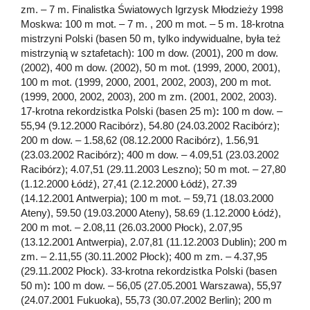
zm. – 7 m. Finalistka Światowych Igrzysk Młodzieży 1998
Moskwa: 100 m mot. – 7 m. , 200 m mot. – 5 m. 18-krotna
mistrzyni Polski (basen 50 m, tylko indywidualne, była też
mistrzynią w sztafetach): 100 m dow. (2001), 200 m dow.
(2002), 400 m dow. (2002), 50 m mot. (1999, 2000, 2001),
100 m mot. (1999, 2000, 2001, 2002, 2003), 200 m mot.
(1999, 2000, 2002, 2003), 200 m zm. (2001, 2002, 2003).
17-krotna rekordzistka Polski (basen 25 m)
:
100 m dow. –
55,94 (9.12.2000 Racibórz), 54.80 (24.03.2002 Racibórz);
200 m dow. – 1.58,62 (08.12.2000 Racibórz), 1.56,91
(23.03.2002 Racibórz); 400 m dow. – 4.09,51 (23.03.2002
Racibórz); 4.07,51 (29.11.2003 Leszno); 50 m mot. – 27,80
(1.12.2000 Łódź), 27,41 (2.12.2000 Łódź), 27.39
(14.12.2001 Antwerpia); 100 m mot. – 59,71 (18.03.2000
Ateny), 59.50 (19.03.2000 Ateny), 58.69 (1.12.2000 Łódź),
200 m mot. – 2.08,11 (26.03.2000 Płock), 2.07,95
(13.12.2001 Antwerpia), 2.07,81 (11.12.2003 Dublin); 200 m
zm. – 2.11,55 (30.11.2002 Płock); 400 m zm. – 4.37,95
(29.11.2002 Płock). 33-krotna rekordzistka Polski (basen
50 m)
:
100 m dow. – 56,05 (27.05.2001 Warszawa), 55,97
(24.07.2001 Fukuoka), 55,73 (30.07.2002 Berlin); 200 m