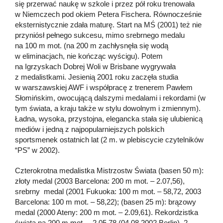
się przerwać naukę w szkole i przez pół roku trenowała
w Niemczech pod okiem Petera Fischera. Równocześnie
eksternistycznie zdała maturę. Start na MŚ (2001) też nie
przyniósł pełnego sukcesu, mimo srebrnego medalu
na 100 m mot. (na 200 m zachłysnęła się wodą
w eliminacjach, nie kończąc wyścigu). Potem
na Igrzyskach Dobrej Woli w Brisbane wygrywała
z medalistkami. Jesienią 2001 roku zaczęła studia
w warszawskiej AWF i współpracę z trenerem Pawłem
Słomińskim, owocującą dalszymi medalami i rekordami (w
tym świata, a kraju także w stylu dowolnym i zmiennym).
Ładna, wysoka, przystojna, elegancka stała się ulubienicą
mediów i jedną z najpopularniejszych polskich
sportsmenek ostatnich lat (2 m. w plebiscycie czytelników
“PS” w 2002).
Czterokrotna medalistka Mistrzostw Świata (basen 50 m):
złoty medal (2003 Barcelona: 200 m mot. – 2.07,56),
srebrny medal (2001 Fukuoka: 100 m mot. – 58,72, 2003
Barcelona: 100 m mot. – 58,22); (basen 25 m): brązowy
medal (2000 Ateny: 200 m mot. – 2.09,61). Rekordzistka
świata na 200 m mot. – 2.05,78 (04.08.2002 Berlin). 2-