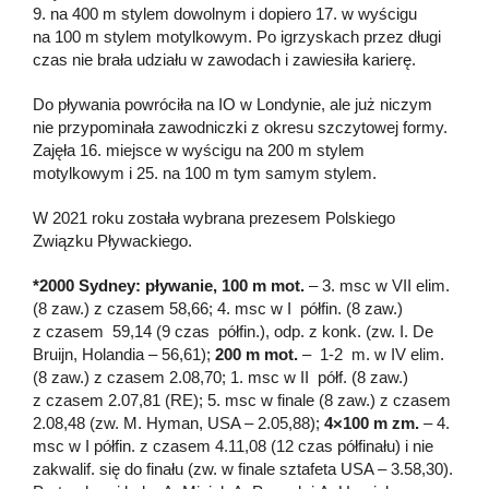
9. na 400 m stylem dowolnym i dopiero 17. w wyścigu
na 100 m stylem motylkowym. Po igrzyskach przez długi
czas nie brała udziału w zawodach i zawiesiła karierę.
Do pływania powróciła na IO w Londynie, ale już niczym
nie przypominała zawodniczki z okresu szczytowej formy.
Zajęła 16. miejsce w wyścigu na 200 m stylem
motylkowym i 25. na 100 m tym samym stylem.
W 2021 roku została wybrana prezesem Polskiego
Związku Pływackiego.
*2000 Sydney: pływanie, 100 m mot.
– 3. msc w VII elim.
(8 zaw.) z czasem 58,66; 4. msc w I półfin. (8 zaw.)
z czasem 59,14 (9 czas półfin.), odp. z konk. (zw. I. De
Bruijn, Holandia – 56,61);
200 m mot.
– 1-2 m. w IV elim.
(8 zaw.) z czasem 2.08,70; 1. msc w II półf. (8 zaw.)
z czasem 2.07,81 (RE); 5. msc w finale (8 zaw.) z czasem
2.08,48 (zw. M. Hyman, USA – 2.05,88);
4×100 m zm.
– 4.
msc w I półfin. z czasem 4.11,08 (12 czas półfinału) i nie
zakwalif. się do finału (zw. w finale sztafeta USA – 3.58,30).