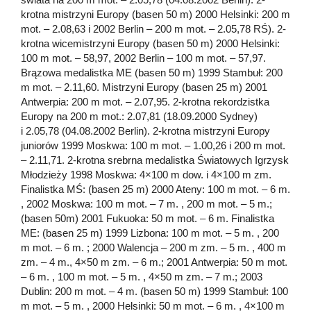
krotna mistrzyni Europy (basen 50 m) 2000 Helsinki: 200 m
mot. – 2.08,63 i 2002 Berlin – 200 m mot. – 2.05,78 RŚ). 2-
krotna wicemistrzyni Europy (basen 50 m) 2000 Helsinki:
100 m mot. – 58,97, 2002 Berlin – 100 m mot. – 57,97.
Brązowa medalistka ME (basen 50 m) 1999 Stambuł: 200
m mot. – 2.11,60. Mistrzyni Europy (basen 25 m) 2001
Antwerpia: 200 m mot. – 2.07,95. 2-krotna rekordzistka
Europy na 200 m mot.: 2.07,81 (18.09.2000 Sydney)
i 2.05,78 (04.08.2002 Berlin). 2-krotna mistrzyni Europy
juniorów 1999 Moskwa: 100 m mot. – 1.00,26 i 200 m mot.
– 2.11,71. 2-krotna srebrna medalistka Światowych Igrzysk
Młodzieży 1998 Moskwa: 4×100 m dow. i 4×100 m zm.
Finalistka MŚ: (basen 25 m) 2000 Ateny: 100 m mot. – 6 m.
, 2002 Moskwa: 100 m mot. – 7 m. , 200 m mot. – 5 m.;
(basen 50m) 2001 Fukuoka: 50 m mot. – 6 m. Finalistka
ME: (basen 25 m) 1999 Lizbona: 100 m mot. – 5 m. , 200
m mot. – 6 m. ; 2000 Walencja – 200 m zm. – 5 m. , 400 m
zm. – 4 m., 4×50 m zm. – 6 m.; 2001 Antwerpia: 50 m mot.
– 6 m. , 100 m mot. – 5 m. , 4×50 m zm. – 7 m.; 2003
Dublin: 200 m mot. – 4 m. (basen 50 m) 1999 Stambuł: 100
m mot. – 5 m. , 2000 Helsinki: 50 m mot. – 6 m. , 4×100 m