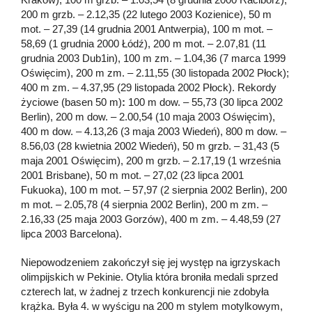
200 m grzb. – 2.12,35 (22 lutego 2003 Kozienice), 50 m
mot. – 27,39 (14 grudnia 2001 Antwerpia), 100 m mot. –
58,69 (1 grudnia 2000 Łódź), 200 m mot. – 2.07,81 (11
grudnia 2003 Dub1in), 100 m zm. – 1.04,36 (7 marca 1999
Oświęcim), 200 m zm. – 2.11,55 (30 listopada 2002 Płock);
400 m zm. – 4.37,95 (29 listopada 2002 Płock). Rekordy
życiowe (basen 50 m)
:
100 m dow. – 55,73 (30 lipca 2002
Berlin), 200 m dow. – 2.00,54 (10 maja 2003 Oświęcim),
400 m dow. – 4.13,26 (3 maja 2003 Wiedeń), 800 m dow. –
8.56,03 (28 kwietnia 2002 Wiedeń), 50 m grzb. – 31,43 (5
maja 2001 Oświęcim), 200 m grzb. – 2.17,19 (1 września
2001 Brisbane), 50 m mot. – 27,02 (23 lipca 2001
Fukuoka), 100 m mot. – 57,97 (2 sierpnia 2002 Berlin), 200
m mot. – 2.05,78 (4 sierpnia 2002 Berlin), 200 m zm. –
2.16,33 (25 maja 2003 Gorzów), 400 m zm. – 4.48,59 (27
lipca 2003 Barcelona).
Niepowodzeniem zakończył się jej występ na igrzyskach
olimpijskich w Pekinie. Otylia która broniła medali sprzed
czterech lat, w żadnej z trzech konkurencji nie zdobyła
krążka. Była 4. w wyścigu na 200 m stylem motylkowym,