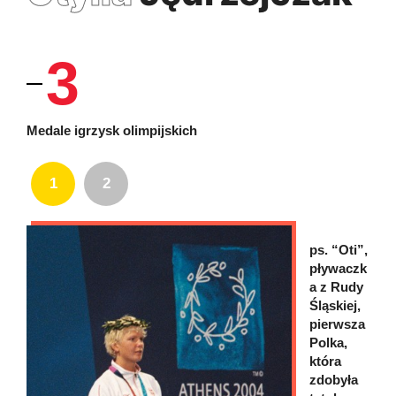
3
Medale igrzysk olimpijskich
1
2
ps. “Oti”,
pływaczk
a z Rudy
Śląskiej,
pierwsza
Polka,
która
zdobyła