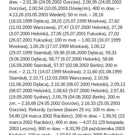
dow. – 2.01,36 (24.05.2002 Gorzów), 2.00,95 (24.05.2002
Gorzów), 2.00,54 (10.05.2003 Oświęcim), 400 m dow. –
4.13,26 (03.05.2003 Wiedeń); 50 m mot. – 28,16
(18.03.1999 Dębica), 28,01 (15.07.1999 Moskwa), 27,82
(11.03.2000 Warszawa), 27,47 (3.07.2000 Helsinki), 27,28
(3.07.2000 Helsinki), 27,05 (25.07.2001 Fukuoka), 27,02
(26.07.2001 Fukuoka); 100 m mot. – 1.00,33 (16.07.1999
Moskwa), 1.00,26 (17.07.1999 Moskwa), 1.00,12
(29.07.1999 Stambuł); 59,96 (9.06.2000 Dębica), 59,33
(9.06.2000 Dębica), 58.77 (6.07.2000 Helsinki), 58.66
(16.09.2000 Stambuł), 57,97 (02.08.2002 Berlin); 200 m
mot. – 2.11,71 (14.07.1999 Moskwa), 2.11,60 (01.08.1999
Stambuł), 2.10,71 (12.03.2000 Warszawa), 2.10,58
(11.06.2000 Dębica), 2.10,30 (08.07.2000 Helsinki), 2.09,13
(08.07.2000 Helsinki), 2.08,63 (9.07.2000 Helsinki), 2.07,81
(19.09.2000 Sydney), 2.05,78 (04.08.2002 Berlin), 200 m
zm. – 2.16,68 (24.05.2002 Gorzów), 2.16,33 (25.05.2003
Gorzów). Rekordy życiowe (basen 25 m): 100 m dow. –
54,80 (24 marca 2002 Racibórz), 200 m dow. – 1.56,91 (23
marca 2002 Racibórz), 400 m dow. – 4.07,51 (29 listopada
2003 Leszno), 800 m dow. – 8.33,99 (18 października 2003
Kraków), 100 m grzb. – 1.03,54 (8 grudnia 2000 Racibórz),