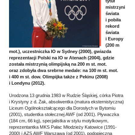
tytuł
mistrzyni
świata
i pobiła
rekord
świata
i Europy
(200 m
mot.), uczestniczka IO w Sydney (2000), gwiazda
reprezentacji Polski na IO w Atenach (2004), gdzie
została mistrzynią olimpijską na 200 m st. mot.
oraz zdobyła dwa srebrne medale: na 100 m st. mot.
i 400 m st. dow. Olimpijka także z Pekinu (2008)
i Londynu (2012).
Urodzona 13 grudnia 1983 w Rudzie Śląskiej, córka Piotra
i Krystyny z d. Żak, absolwentka (matura eksternistyczna)
Liceum Ogólnokształcącego dla Dorosłych w Bytomiu
(2001), studentka stołecznej AWF (od 2001). Pływaczka
(184 cm, 66 kg), specjalistka w stylu motylkowym,
reprezentantka MKS Pałac Młodzieży Katowice (1991-
2000) i AZS AWF Warszawa (od 2001), podopieczna