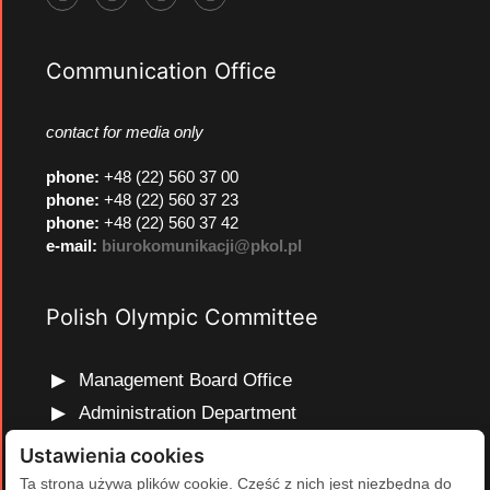
Communication Office
contact for media only
phone
:
+48 (22) 560 37 00
phone
:
+48 (22) 560 37 23
phone
:
+48 (22) 560 37 42
e-mail:
biurokomunikacji@pkol.pl
Polish Olympic Committee
Management Board Office
Administration Department
Marketing and Communications Department
Ustawienia cookies
Olympic Education Department
Ta strona używa plików cookie. Część z nich jest niezbędna do