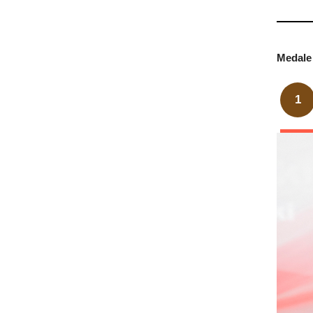
Medale 
1