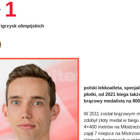
1
igrzysk olimpijskich
polski lekkoatleta, specj
płotki, od 2021 biega tak
brązowy medalista na 800 
W 2011 został brązowym me
zdobył złoty medal w biegu
4×400 metrów na Młodzież
zajął 7 miejsce na Mistrzo
różnych dystansach w różn