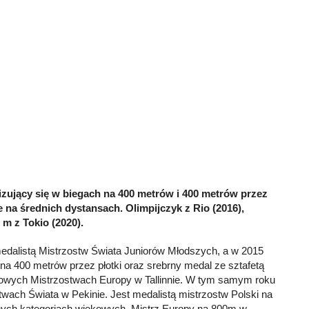
alizujący się w biegach na 400 metrów i 400 metrów przez
że na średnich dystansach.
Olimpijczyk z Rio (2016),
m z Tokio (2020).
dalistą Mistrzostw Świata Juniorów Młodszych, a w 2015
 na 400 metrów przez płotki oraz srebrny medal ze sztafetą
owych Mistrzostwach Europy w Tallinnie. W tym samym roku
stwach Świata w Pekinie. Jest medalistą mistrzostw Polski na
ych kategoriach wiekowych. Mistrz Europy na 800m w