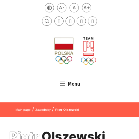
Skip to content
A-
A
A+
Zmień kontrast
Mniejsza czcionka
Domyślna czcionka
Większa czcionka
Szukaj
Menu
/
/
Main page
Zawodnicy
Piotr Olszewski
Piotr
Olszewski