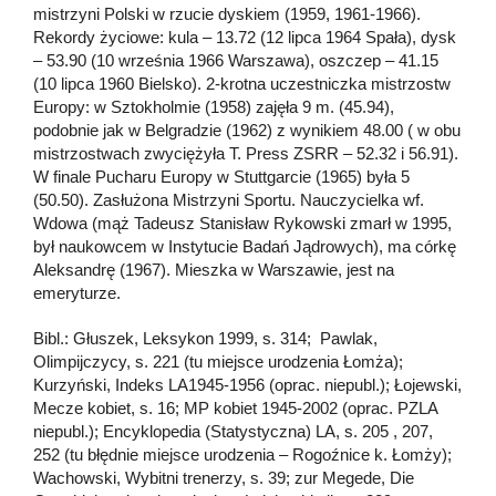
mistrzyni Polski w rzucie dyskiem (1959, 1961-1966).
Rekordy życiowe: kula – 13.72 (12 lipca 1964 Spała), dysk
– 53.90 (10 września 1966 Warszawa), oszczep – 41.15
(10 lipca 1960 Bielsko). 2-krotna uczestniczka mistrzostw
Europy: w Sztokholmie (1958) zajęła 9 m. (45.94),
podobnie jak w Belgradzie (1962) z wynikiem 48.00 ( w obu
mistrzostwach zwyciężyła T. Press ZSRR – 52.32 i 56.91).
W finale Pucharu Europy w Stuttgarcie (1965) była 5
(50.50). Zasłużona Mistrzyni Sportu. Nauczycielka wf.
Wdowa (mąż Tadeusz Stanisław Rykowski zmarł w 1995,
był naukowcem w Instytucie Badań Jądrowych), ma córkę
Aleksandrę (1967). Mieszka w Warszawie, jest na
emeryturze.
Bibl.: Głuszek, Leksykon 1999, s. 314; Pawlak,
Olimpijczycy, s. 221 (tu miejsce urodzenia Łomża);
Kurzyński, Indeks LA1945-1956 (oprac. niepubl.); Łojewski,
Mecze kobiet, s. 16; MP kobiet 1945-2002 (oprac. PZLA
niepubl.); Encyklopedia (Statystyczna) LA, s. 205 , 207,
252 (tu błędnie miejsce urodzenia – Rogoźnice k. Łomży);
Wachowski, Wybitni trenerzy, s. 39; zur Megede, Die