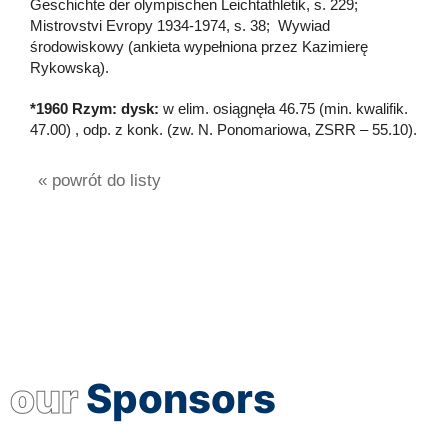
Geschichte der olympischen Leichtathletik, s. 229;
Mistrovstvi Evropy 1934-1974, s. 38; Wywiad
środowiskowy (ankieta wypełniona przez Kazimierę
Rykowską).
*1960 Rzym: dysk:
w elim. osiągnęła 46.75 (min. kwalifik.
47.00) , odp. z konk. (zw. N. Ponomariowa, ZSRR – 55.10).
« powrót do listy
our
Sponsors