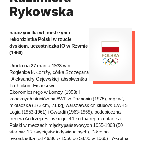
Rykowska
nauczycielka wf, mistrzyni i
rekordzistka Polski w rzucie
dyskiem, uczestniczka IO w Rzymie
(1960).
Urodzona 27 marca 1933 w m.
Rogienice k. Łomży, córka Szczepana
i Aleksandry Gajewskiej, absolwentka
Technikum Finansowo-
Ekonomicznego w Łomży (1953) i
zaocznych studiów na AWF w Poznaniu (1975), mgr wf,
miotaczka (172 cm, 71 kg) warszawskich klubów: CWKS
Legia (1953-1961) i Gwardii (1963-1968), podopieczna
trenera Andrzeja Bilińskiego. 44-krotna reprezentantka
Polski w meczach międzypaństwowych 1955-1968 (50
startów, 13 zwycięstw indywidualnych), 7-krotna
rekordzistka (od 46.36 w 1956 do 53.90 w 1966) i 7-krotna