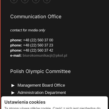
Communication Office
contact for media only
phone
:
+48 (22) 560 37 00
phone
:
+48 (22) 560 37 23
phone
:
+48 (22) 560 37 42
e-mail:
biurokomunikacji@pkol.pl
Polish Olympic Committee
Management Board Office
Administration Department
Marketing and Communications Department
Ustawienia cookies
Olympic Education Department
Ta strona używa plików cookie. Część z nich jest niezbędna do