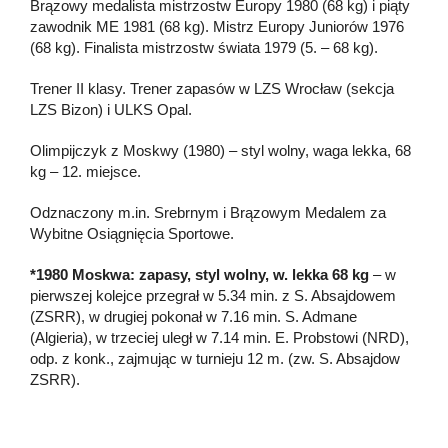
Brązowy medalista mistrzostw Europy 1980 (68 kg) i piąty
zawodnik ME 1981 (68 kg). Mistrz Europy Juniorów 1976
(68 kg). Finalista mistrzostw świata 1979 (5. – 68 kg).
Trener II klasy. Trener zapasów w LZS Wrocław (sekcja
LZS Bizon) i ULKS Opal.
Olimpijczyk z Moskwy (1980) – styl wolny, waga lekka, 68
kg – 12. miejsce.
Odznaczony m.in. Srebrnym i Brązowym Medalem za
Wybitne Osiągnięcia Sportowe.
*1980 Moskwa: zapasy, styl wolny, w. lekka 68 kg
– w
pierwszej kolejce przegrał w 5.34 min. z S. Absajdowem
(ZSRR), w drugiej pokonał w 7.16 min. S. Admane
(Algieria), w trzeciej uległ w 7.14 min. E. Probstowi (NRD),
odp. z konk., zajmując w turnieju 12 m. (zw. S. Absajdow
ZSRR).