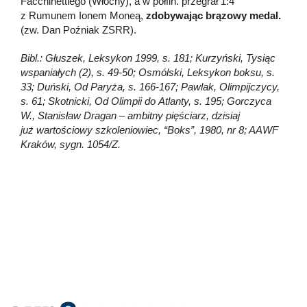
Facchinettiego (Włochy), a w półfin. przegrał 1:4
z Rumunem Ionem Moneą,
zdobywając brązowy medal.
(zw. Dan Poźniak ZSRR).
Bibl.: Głuszek, Leksykon 1999, s. 181; Kurzyński, Tysiąc
wspaniałych (2), s. 49-50; Osmólski, Leksykon boksu, s.
33; Duński, Od Paryża, s. 166-167; Pawlak, Olimpijczycy,
s. 61; Skotnicki, Od Olimpii do Atlanty, s. 195; Gorczyca
W., Stanisław Dragan – ambitny pięściarz, dzisiaj
już wartościowy szkoleniowiec, “Boks”, 1980, nr 8; AAWF
Kraków, sygn. 1054/Z.