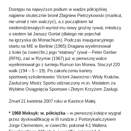
Dostępu na najwyższe podium w wadze półciężkiej
najpierw skutecznie bronił Zbigniew Pietrzykowski (mańkut,
nie umiał z nim walczyć), a z początkiem lat
siedemdziesiątych wyrósł mu nowy groźny rywal, młodszy
o siedem lat Janusz Gortat (dlatego nie pojechał
na igrzyska do Monachium). Podczas inauguracyjnego
startu na ME w Berlinie (1965) Dragana wyeliminował
z kolei (w ćwierćfin.) jego “etatowy” rywal – Peter Gerber
(RFN), zaś w Rzymie (1967) już w pierwszej walce
wyeliminował go z turnieju Rumun Ion Monea. Stoczył 220
walk (194 – 5 – 19). Po zakończeniu kariery
sportowej szkoleniowiec Victorii Jaworzno i Wisły Kraków.
Zasłużony Mistrz Sportu odznaczony m.in. Medalem za
Wybitne Osiągnięcia Sportowe i Złotym Krzyżem Zasługi.
Zmarł
21 kwietnia 2007
roku w Kasince Małej.
* 1968 Meksyk: w. półciężka
– w pierwszej kolejce wygrał
przez dyskwalifikację w III rundzie z Portorykańczykiem
Jorge Clementem, w ćwierćfin. pokonał 4:1 Waltera