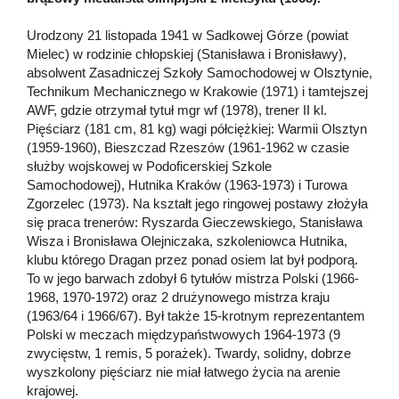
Urodzony 21 listopada 1941 w Sadkowej Górze (powiat
Mielec) w rodzinie chłopskiej (Stanisława i Bronisławy),
absolwent Zasadniczej Szkoły Samochodowej w Olsztynie,
Technikum Mechanicznego w Krakowie (1971) i tamtejszej
AWF, gdzie otrzymał tytuł mgr wf (1978), trener II kl.
Pięściarz (181 cm, 81 kg) wagi półciężkiej: Warmii Olsztyn
(1959-1960), Bieszczad Rzeszów (1961-1962 w czasie
służby wojskowej w Podoficerskiej Szkole
Samochodowej), Hutnika Kraków (1963-1973) i Turowa
Zgorzelec (1973). Na kształt jego ringowej postawy złożyła
się praca trenerów: Ryszarda Gieczewskiego, Stanisława
Wisza i Bronisława Olejniczaka, szkoleniowca Hutnika,
klubu którego Dragan przez ponad osiem lat był podporą.
To w jego barwach zdobył 6 tytułów mistrza Polski (1966-
1968, 1970-1972) oraz 2 drużynowego mistrza kraju
(1963/64 i 1966/67). Był także 15-krotnym reprezentantem
Polski w meczach międzypaństwowych 1964-1973 (9
zwycięstw, 1 remis, 5 porażek). Twardy, solidny, dobrze
wyszkolony pięściarz nie miał łatwego życia na arenie
krajowej.