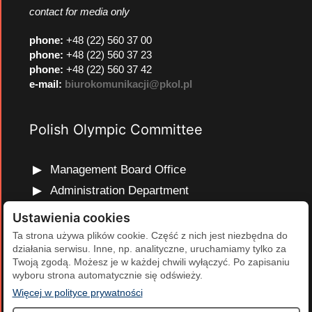
contact for media only
phone
:
+48 (22) 560 37 00
phone
:
+48 (22) 560 37 23
phone
:
+48 (22) 560 37 42
e-mail:
biurokomunikacji@pkol.pl
Polish Olympic Committee
Management Board Office
Administration Department
Marketing and Communications Department
Ustawienia cookies
Olympic Education Department
Ta strona używa plików cookie. Część z nich jest niezbędna do
działania serwisu. Inne, np. analityczne, uruchamiamy tylko za
Finance and Human Resources Department
Twoją zgodą. Możesz je w każdej chwili wyłączyć. Po zapisaniu
Development Projects Department
wyboru strona automatycznie się odświeży.
(otwiera się w nowej karcie)
Więcej w polityce prywatności