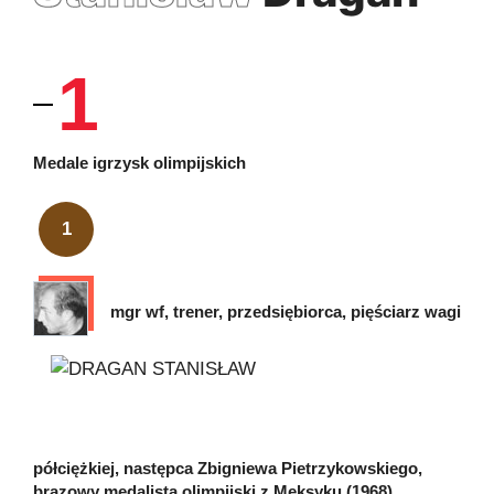
1
Medale igrzysk olimpijskich
1
mgr wf, trener, przedsiębiorca, pięściarz wagi
półciężkiej, następca Zbigniewa Pietrzykowskiego,
brązowy medalista olimpijski z Meksyku (1968).