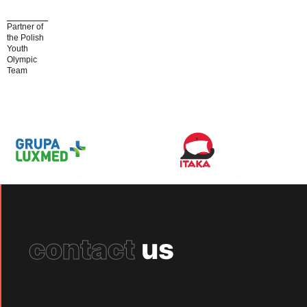
Partner of
the Polish
Youth
Olympic
Team
contact
us