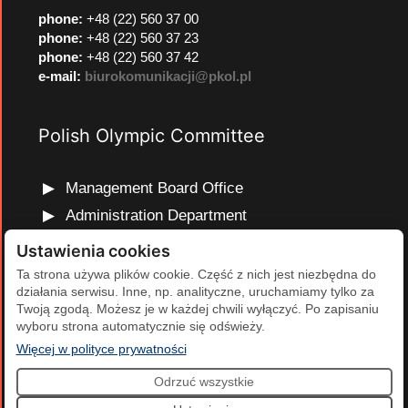
phone
:
+48 (22) 560 37 00
phone
:
+48 (22) 560 37 23
phone
:
+48 (22) 560 37 42
e-mail:
biurokomunikacji@pkol.pl
Polish Olympic Committee
Management Board Office
Administration Department
Marketing and Communications Department
Ustawienia cookies
Olympic Education Department
Ta strona używa plików cookie. Część z nich jest niezbędna do
działania serwisu. Inne, np. analityczne, uruchamiamy tylko za
Finance and Human Resources Department
Twoją zgodą. Możesz je w każdej chwili wyłączyć. Po zapisaniu
Development Projects Department
wyboru strona automatycznie się odświeży.
(otwiera się w nowej karcie)
Więcej w polityce prywatności
Odrzuć wszystkie
2026 Polski Komitet Olimpijski | Projekt i realizacja:
Agencja