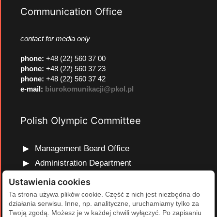
Communication Office
contact for media only
phone
:
+48 (22) 560 37 00
phone
:
+48 (22) 560 37 23
phone
:
+48 (22) 560 37 42
e-mail:
biurokomunikacji@pkol.pl
Polish Olympic Committee
Management Board Office
Administration Department
Marketing and Communications Department
Ustawienia cookies
Olympic Education Department
Ta strona używa plików cookie. Część z nich jest niezbędna do
działania serwisu. Inne, np. analityczne, uruchamiamy tylko za
Finance and Human Resources Department
Twoją zgodą. Możesz je w każdej chwili wyłączyć. Po zapisaniu