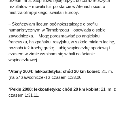
przede mną. Stopniowo będę dążyć do coraz lepszych
rezultatów – mówiła tuż po starcie w Atenach siostra
mistrza olimpijskiego, świata i Europy.
– Skończyłam liceum ogólnokształcące o profilu
humanistycznym w Tarnobrzegu – opowiada o sobie
zawodniczka. – Mogę porozmawiać po angielsku,
francusku, hiszpańsku, rosyjsku, w szkole miałam łacinę,
poznała też trochę grekę. Lubię wspinaczkę sportową i
czasem w zimie wspinam się w hali na ścianie
wspinaczkowej.
*Ateny 2004: lekkoatletyka; chód 20 km kobiet:
21. m.
(na 57 zawodniczek) z czasem 1:33,06.
*
Pekin 2008: lekkoatletyka; chód 20 km kobiet:
21. m. z
czasem 1:31,11.