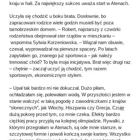
kraju w hali. Za największy sukces uważa start w Atenach.
Uczyła się chodzić u boku brata. Dosłownie, bo
zapracowani rodzice wiele godzin musieli być poza
tarnobrzeskim domem. – Robert, najstarszy z czwórki
rodzeństwa obejmował ster rządów w mieszkaniu –
wspomina Sylwia Korzeniowska. – Wiązał nam obuwie,
czesał, wyprowadzał na pierwsze spacery. Po latach
zapytałam go, znanego już sportowca – jak należy
trenować chód? To była moja inicjatywa. Brat więc drugi raz
– chętnie – zaczął uczyć ją chodzić, tym razem
sportowym, ekonomicznym stylem.
– Upał tak bardzo mi nie dokuczał. Dużo piłam,
ochładzałam się, polewałam wodą. W przyszłości jestem w
stanie walczyć w taką pogodę z zawodniczkami z krajów
“słonecznych”, jak Włochy, Hiszpania czy Grecja. Czuję
dużą pokorę przed tym, co mnie czeka. Efekty bardzo
ciężkiej pracy przyjdą na kolejnej olimpiadzie. Rywalki, z
którymi przegrałam w Atenach, są ode mnie starsze, w
szczytowej formie i powoli kończą swoje kariery. Wszystko