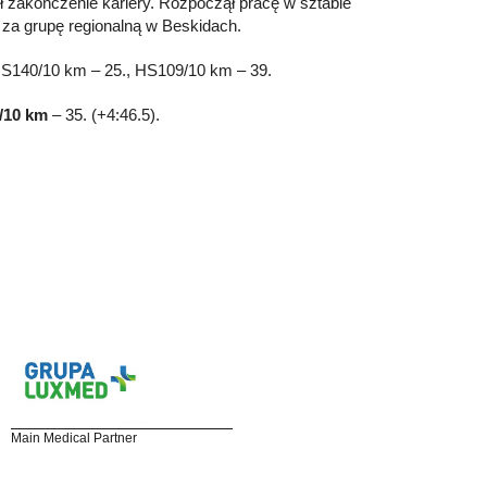
ł zakończenie kariery. Rozpoczął pracę w sztabie
 za grupę regionalną w Beskidach.
HS140/10 km – 25., HS109/10 km – 39.
/10 km
– 35. (+4:46.5).
Main Medical Partner