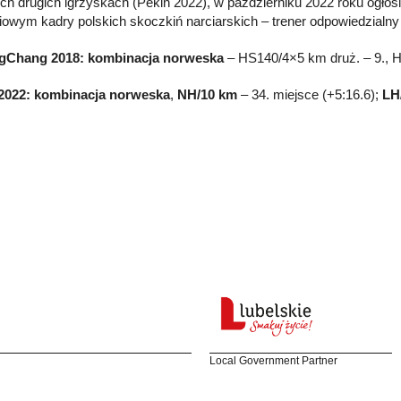
ch drugich igrzyskach (Pekin 2022), w październiku 2022 roku ogłosi
iowym kadry polskich skoczkiń narciarskich – trener odpowiedzialny
gChang 2018: kombinacja norweska
– HS140/4×5 km druż. – 9., 
 2022: kombinacja norweska
,
NH/10 km
– 34. miejsce (+5:16.6);
LH
Local Government Partner