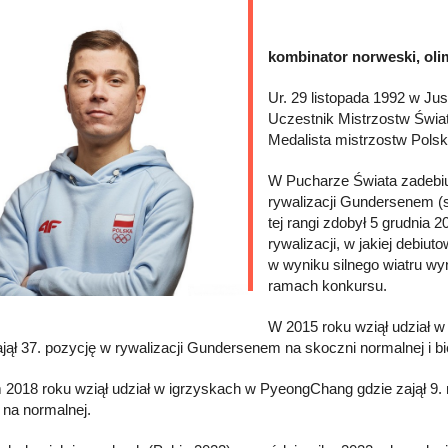
kombinator norweski, oli
Ur. 29 listopada 1992 w Ju
Uczestnik Mistrzostw Świa
Medalista mistrzostw Polsk
W Pucharze Świata zadebiut
rywalizacji Gundersenem (
tej rangi zdobył 5 grudnia 
rywalizacji, w jakiej debiut
w wyniku silnego wiatru wyn
ramach konkursu.
W 2015 roku wziął udział 
ajął 37. pozycję w rywalizacji Gundersenem na skoczni normalnej i b
 2018 roku wziął udział w igrzyskach w PyeongChang gdzie zajął 9. m
 na normalnej.