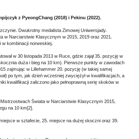
mpijczyk z PyeongChang (2018) i Pekinu (2022).
szczynie. Dwukrotny medalista Zimowej Uniwersjady.
ta w Narciarstwie Klasycznym w 2015, 2019 oraz 2021.
i w kombinacji norweskiej.
ował w 30 listopada 2013 w Ruce, gdzie zajął 35. pozycję w
skocznia duża i bieg na 10 km). Pierwsze punkty w zawodach
2015 zajmując w Lillehammer 20. pozycję (w takiej samej
ował) po tym, jak dzień wcześniej zwyciężył w kwalifikacjach, a
iki kwalifikacji zaliczono jako pełnoprawną serię skoków w
w Mistrzostwach Świata w Narciarstwie Klasycznym 2015,
iegu na 10 km[2].
iejsce w sztafecie, 25. miejsce na dużej skoczni oraz 39.