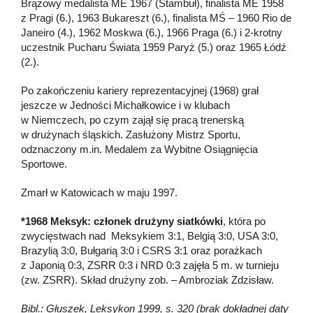
Brązowy medalista ME 1967 (Stambuł), finalista ME 1958
z Pragi (6.), 1963 Bukareszt (6.), finalista MŚ – 1960 Rio de
Janeiro (4.), 1962 Moskwa (6.), 1966 Praga (6.) i 2-krotny
uczestnik Pucharu Świata 1959 Paryż (5.) oraz 1965 Łódź
(2.).
Po zakończeniu kariery reprezentacyjnej (1968) grał
jeszcze w Jedności Michałkowice i w klubach
w Niemczech, po czym zajął się pracą trenerską
w drużynach śląskich. Zasłużony Mistrz Sportu,
odznaczony m.in. Medalem za Wybitne Osiągnięcia
Sportowe.
Zmarł w Katowicach w maju 1997.
*1968 Meksyk: członek drużyny siatkówki
, która po
zwycięstwach nad Meksykiem 3:1, Belgią 3:0, USA 3:0,
Brazylią 3:0, Bułgarią 3:0 i CSRS 3:1 oraz porażkach
z Japonią 0:3, ZSRR 0:3 i NRD 0:3 zajęła 5 m. w turnieju
(zw. ZSRR). Skład drużyny zob. – Ambroziak Zdzisław.
Bibl.: Głuszek, Leksykon 1999, s. 320 (brak dokładnej daty