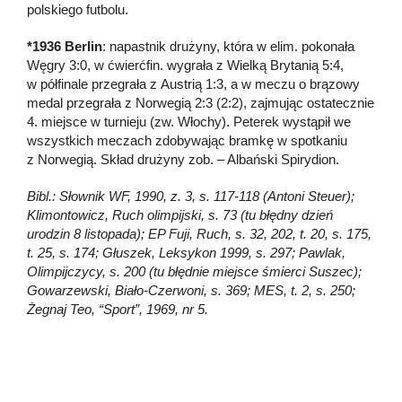
polskiego futbolu.
*1936 Berlin
: napastnik drużyny, która w elim. pokonała
Węgry 3:0, w ćwierćfin. wygrała z Wielką Brytanią 5:4,
w półfinale przegrała z Austrią 1:3, a w meczu o brązowy
medal przegrała z Norwegią 2:3 (2:2), zajmując ostatecznie
4. miejsce w turnieju (zw. Włochy). Peterek wystąpił we
wszystkich meczach zdobywając bramkę w spotkaniu
z Norwegią. Skład drużyny zob. – Albański Spirydion.
Bibl.: Słownik WF, 1990, z. 3, s. 117-118 (Antoni Steuer);
Klimontowicz, Ruch olimpijski, s. 73 (tu błędny dzień
urodzin 8 listopada); EP Fuji, Ruch, s. 32, 202, t. 20, s. 175,
t. 25, s. 174; Głuszek, Leksykon 1999, s. 297; Pawlak,
Olimpijczycy, s. 200 (tu błędnie miejsce śmierci Suszec);
Gowarzewski, Biało-Czerwoni, s. 369; MES, t. 2, s. 250;
Żegnaj Teo, “Sport”, 1969, nr 5.