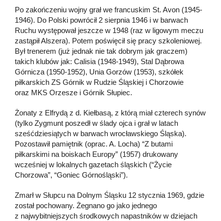
Po zakończeniu wojny grał we francuskim St. Avon (1945-
1946). Do Polski powrócił 2 sierpnia 1946 i w barwach
Ruchu występował jeszcze w 1948 (raz w ligowym meczu
zastąpił Alszera). Potem poświęcił się pracy szkoleniowej.
Był trenerem (już jednak nie tak dobrym jak graczem)
takich klubów jak: Calisia (1948-1949), Stal Dąbrowa
Górnicza (1950-1952), Unia Gorzów (1953), szkółek
piłkarskich ZS Górnik w Rudzie Śląskiej i Chorzowie
oraz MKS Orzesze i Górnik Słupiec.
Żonaty z Elfrydą z d. Kiełbasą, z którą miał czterech synów
(tylko Zygmunt poszedł w ślady ojca i grał w latach
sześćdziesiątych w barwach wrocławskiego Śląska).
Pozostawił pamiętnik (oprac. A. Locha) “Z butami
piłkarskimi na boiskach Europy” (1957) drukowany
wcześniej w lokalnych gazetach śląskich (“Życie
Chorzowa”, “Goniec Górnośląski”).
Zmarł w Słupcu na Dolnym Śląsku 12 stycznia 1969, gdzie
został pochowany. Żegnano go jako jednego
z najwybitniejszych środkowych napastników w dziejach