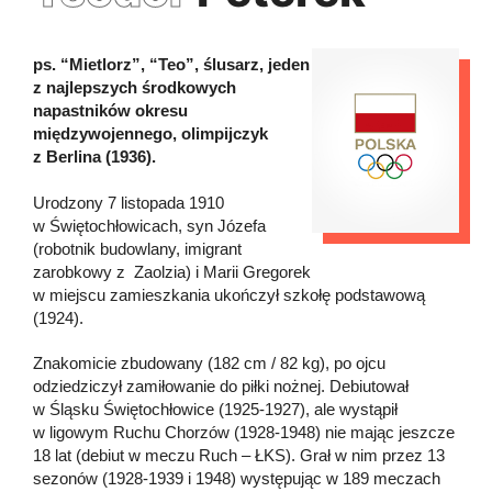
ps. “Mietlorz”, “Teo”, ślusarz, jeden
z najlepszych środkowych
napastników okresu
międzywojennego, olimpijczyk
z Berlina (1936).
Urodzony 7 listopada 1910
w Świętochłowicach, syn Józefa
(robotnik budowlany, imigrant
zarobkowy z Zaolzia) i Marii Gregorek
w miejscu zamieszkania ukończył szkołę podstawową
(1924).
Znakomicie zbudowany (182 cm / 82 kg), po ojcu
odziedziczył zamiłowanie do piłki nożnej. Debiutował
w Śląsku Świętochłowice (1925-1927), ale wystąpił
w ligowym Ruchu Chorzów (1928-1948) nie mając jeszcze
18 lat (debiut w meczu Ruch – ŁKS). Grał w nim przez 13
sezonów (1928-1939 i 1948) występując w 189 meczach