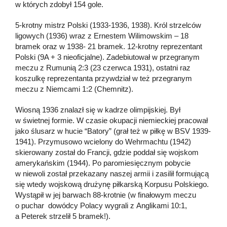
w których zdobył 154 gole.
5-krotny mistrz Polski (1933-1936, 1938). Król strzelców
ligowych (1936) wraz z Ernestem Wilimowskim – 18
bramek oraz w 1938- 21 bramek. 12-krotny reprezentant
Polski (9A + 3 nieoficjalne). Zadebiutował w przegranym
meczu z Rumunią 2:3 (23 czerwca 1931), ostatni raz
koszulkę reprezentanta przywdział w też przegranym
meczu z Niemcami 1:2 (Chemnitz).
Wiosną 1936 znalazł się w kadrze olimpijskiej. Był
w świetnej formie. W czasie okupacji niemieckiej pracował
jako ślusarz w hucie “Batory” (grał też w piłkę w BSV 1939-
1941). Przymusowo wcielony do Wehrmachtu (1942)
skierowany został do Francji, gdzie poddał się wojskom
amerykańskim (1944). Po paromiesięcznym pobycie
w niewoli został przekazany naszej armii i zasilił formującą
się wtedy wojskową drużynę piłkarską Korpusu Polskiego.
Wystąpił w jej barwach 88-krotnie (w finałowym meczu
o puchar dowódcy Polacy wygrali z Anglikami 10:1,
a Peterek strzelił 5 bramek!).