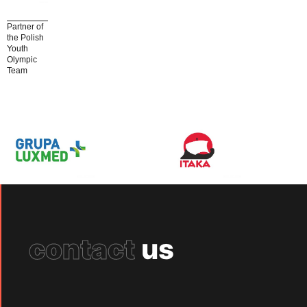
Partner of
the Polish
Youth
Olympic
Team
contact
us