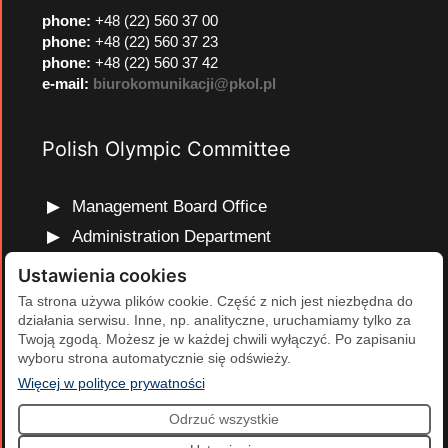
phone
:
+48 (22) 560 37 00
phone
:
+48 (22) 560 37 23
phone
:
+48 (22) 560 37 42
e-mail:
biurokomunikacji@pkol.pl
Polish Olympic Committee
Management Board Office
Administration Department
Marketing and Communications Department
Ustawienia cookies
Olympic Education Department
Ta strona używa plików cookie. Część z nich jest niezbędna do
działania serwisu. Inne, np. analityczne, uruchamiamy tylko za
Finance and Human Resources Department
Twoją zgodą. Możesz je w każdej chwili wyłączyć. Po zapisaniu
Development Projects Department
wyboru strona automatycznie się odświeży.
(otwiera się w nowej karcie)
Więcej w polityce prywatności
Odrzuć wszystkie
2026 Polski Komitet Olimpijski | Projekt i realizacja:
Agencja