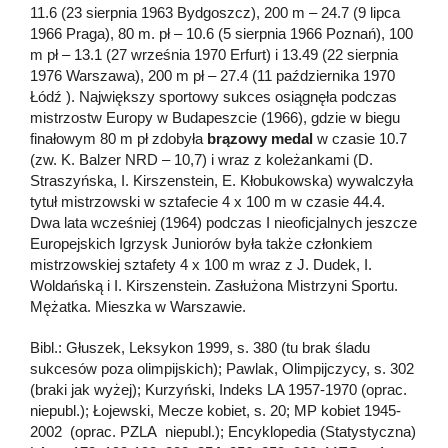
11.6 (23 sierpnia 1963 Bydgoszcz), 200 m – 24.7 (9 lipca
1966 Praga), 80 m. pł – 10.6 (5 sierpnia 1966 Poznań), 100
m pł – 13.1 (27 września 1970 Erfurt) i 13.49 (22 sierpnia
1976 Warszawa), 200 m pł – 27.4 (11 października 1970
Łódź ). Największy sportowy sukces osiągnęła podczas
mistrzostw Europy w Budapeszcie (1966), gdzie w biegu
finałowym 80 m pł zdobyła
brązowy medal
w czasie 10.7
(zw. K. Balzer NRD – 10,7) i wraz z koleżankami (D.
Straszyńska, I. Kirszenstein, E. Kłobukowska) wywalczyła
tytuł mistrzowski w sztafecie 4 x 100 m w czasie 44.4.
Dwa lata wcześniej (1964) podczas I nieoficjalnych jeszcze
Europejskich Igrzysk Juniorów była także członkiem
mistrzowskiej sztafety 4 x 100 m wraz z J. Dudek, I.
Woldańską i I. Kirszenstein. Zasłużona Mistrzyni Sportu.
Mężatka. Mieszka w Warszawie.
Bibl.: Głuszek, Leksykon 1999, s. 380 (tu brak śladu
sukcesów poza olimpijskich); Pawlak, Olimpijczycy, s. 302
(braki jak wyżej); Kurzyński, Indeks LA 1957-1970 (oprac.
niepubl.); Łojewski, Mecze kobiet, s. 20; MP kobiet 1945-
2002 (oprac. PZLA niepubl.); Encyklopedia (Statystyczna)