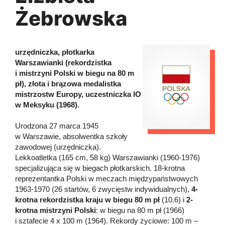
Żebrowska
urzędniczka, płotkarka
Warszawianki (rekordzistka
i mistrzyni Polski w biegu na 80 m
pł), złota i brązowa medalistka
mistrzostw Europy, uczestniczka IO
w Meksyku (1968).
Urodzona 27 marca 1945
w Warszawie, absolwentka szkoły
zawodowej (urzędniczka).
Lekkoatletka (165 cm, 58 kg) Warszawianki (1960-1976)
specjalizująca się w biegach płotkarskich. 18-krotna
reprezentantka Polski w meczach międzypaństwowych
1963-1970 (26 startów, 6 zwycięstw indywidualnych),
4-
krotna rekordzistka kraju w biegu 80 m pł
(10.6) i
2-
krotna mistrzyni Polski
: w biegu na 80 m pł (1966)
i sztafecie 4 x 100 m (1964). Rekordy życiowe: 100 m –