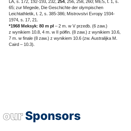
LA, s. 172, 192-193, 232,
254
, 256, 258, 260; MES, t. 1, s.
65; zur Megede, Die Geschichte der olympischen
Leichtathletik, t. 2, s. 385-386; Mistrovstvi Evropy 1934-
1974, s. 17, 21.
*1968 Meksyk: 80 m pł
– 2 m. w V przedb. (6 zaw.)
z wynikiem 10.8, 4 m. w II półfin. (8 zaw.) z wynikiem 10.6,
7 m. w finale (8 zaw.) z wynikiem 10.6 (zw. Australijka M.
Caird – 10.3).
our
Sponsors