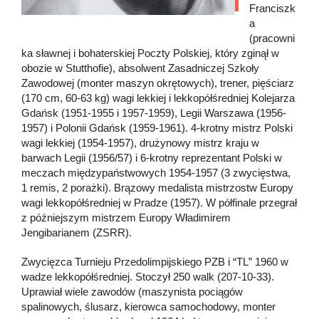
Franciszk
a
(pracowni
ka sławnej i bohaterskiej Poczty Polskiej, który zginął w
obozie w Stutthofie), absolwent Zasadniczej Szkoły
Zawodowej (monter maszyn okrętowych), trener, pięściarz
(170 cm, 60-63 kg) wagi lekkiej i lekkopółśredniej Kolejarza
Gdańsk (1951-1955 i 1957-1959), Legii Warszawa (1956-
1957) i Polonii Gdańsk (1959-1961). 4-krotny mistrz Polski
wagi lekkiej (1954-1957), drużynowy mistrz kraju w
barwach Legii (1956/57) i 6-krotny reprezentant Polski w
meczach międzypaństwowych 1954-1957 (3 zwycięstwa,
1 remis, 2 porażki). Brązowy medalista mistrzostw Europy
wagi lekkopółśredniej w Pradze (1957). W półfinale przegrał
z późniejszym mistrzem Europy Władimirem
Jengibarianem (ZSRR).
Zwycięzca Turnieju Przedolimpijskiego PZB i “TL” 1960 w
wadze lekkopółśredniej. Stoczył 250 walk (207-10-33).
Uprawiał wiele zawodów (maszynista pociągów
spalinowych, ślusarz, kierowca samochodowy, monter