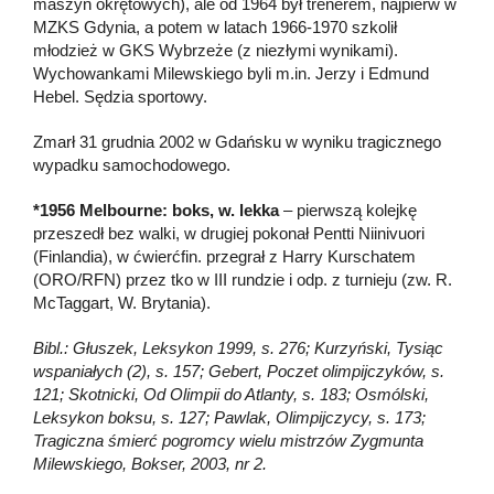
maszyn okrętowych), ale od 1964 był trenerem, najpierw w
MZKS Gdynia, a potem w latach 1966-1970 szkolił
młodzież w GKS Wybrzeże (z niezłymi wynikami).
Wychowankami Milewskiego byli m.in. Jerzy i Edmund
Hebel. Sędzia sportowy.
Zmarł 31 grudnia 2002 w Gdańsku w wyniku tragicznego
wypadku samochodowego.
*1956 Melbourne: boks, w. lekka
– pierwszą kolejkę
przeszedł bez walki, w drugiej pokonał Pentti Niinivuori
(Finlandia), w ćwierćfin. przegrał z Harry Kurschatem
(ORO/RFN) przez tko w III rundzie i odp. z turnieju (zw. R.
McTaggart, W. Brytania).
Bibl.: Głuszek, Leksykon 1999, s. 276; Kurzyński, Tysiąc
wspaniałych (2), s. 157; Gebert, Poczet olimpijczyków, s.
121; Skotnicki, Od Olimpii do Atlanty, s. 183; Osmólski,
Leksykon boksu, s. 127; Pawlak, Olimpijczycy, s. 173;
Tragiczna śmierć pogromcy wielu mistrzów Zygmunta
Milewskiego, Bokser, 2003, nr 2.