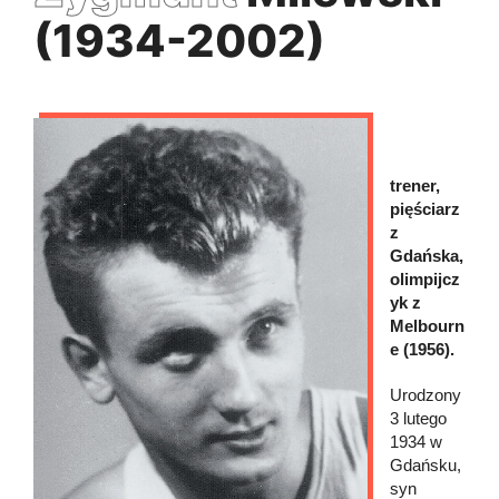
(1934-2002)
trener,
pięściarz
z
Gdańska,
olimpijcz
yk z
Melbourn
e (1956).
Urodzony
3 lutego
1934 w
Gdańsku,
syn