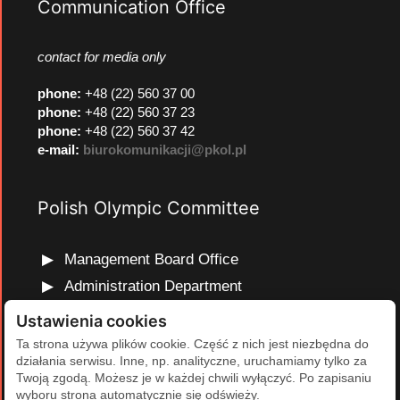
Communication Office
contact for media only
phone
:
+48 (22) 560 37 00
phone
:
+48 (22) 560 37 23
phone
:
+48 (22) 560 37 42
e-mail:
biurokomunikacji@pkol.pl
Polish Olympic Committee
Management Board Office
Administration Department
Marketing and Communications Department
Ustawienia cookies
Olympic Education Department
Ta strona używa plików cookie. Część z nich jest niezbędna do
działania serwisu. Inne, np. analityczne, uruchamiamy tylko za
Finance and Human Resources Department
Twoją zgodą. Możesz je w każdej chwili wyłączyć. Po zapisaniu
Development Projects Department
wyboru strona automatycznie się odświeży.