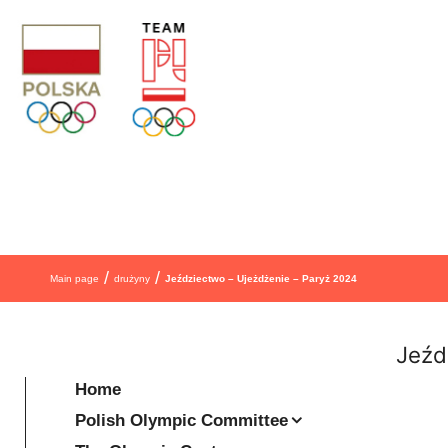
Skip to content
/
/
Main page
drużyny
Jeździectwo – Ujeżdżenie – Paryż 2024
Jeźd
Home
Polish Olympic Committee