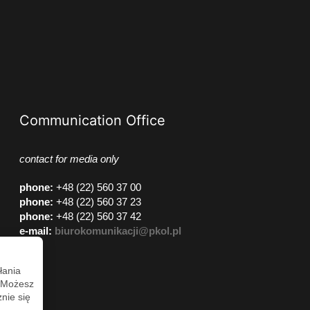
Communication Office
contact for media only
phone
:
+48 (22) 560 37 00
phone
:
+48 (22) 560 37 23
phone
:
+48 (22) 560 37 42
e-mail:
biurokomunikacji@pkol.pl
łania
. Możesz
nie się