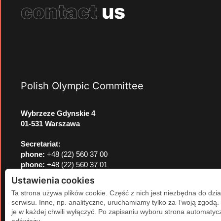
contact
us
Polish Olympic Committee
Wybrzeze Gdynskie 4
01-531 Warszawa
Secretariat:
phone:
+48 (22) 560 37 00
phone:
+48 (22) 560 37 01
e-mail:
pkol@pkol.pl
Ustawienia cookies
Ta strona używa plików cookie. Część z nich jest niezbędna do dzia
serwisu. Inne, np. analityczne, uruchamiamy tylko za Twoją zgodą
je w każdej chwili wyłączyć. Po zapisaniu wyboru strona automatycz