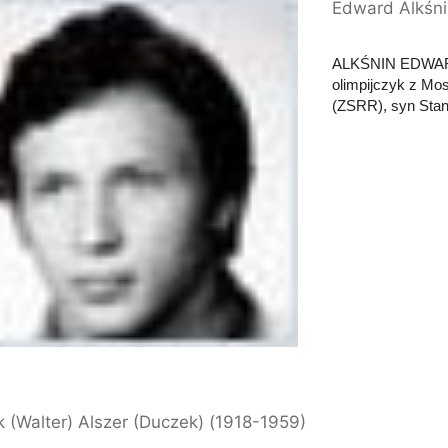
Edward Alkśn
ALKŚNIN EDWARD t
olimpijczyk z Mo
(ZSRR), syn Stani
 (Walter) Alszer (Duczek) (1918-1959)