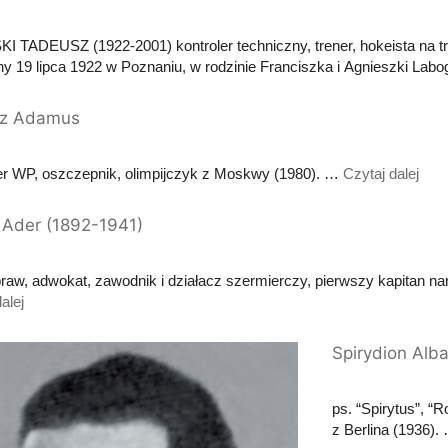
 TADEUSZ (1922-2001) kontroler techniczny, trener, hokeista na tr
y 19 lipca 1922 w Poznaniu, w rodzinie Franciszka i Agnieszki Labo
sz Adamus
er WP, oszczepnik, olimpijczyk z Moskwy (1980). …
Czytaj dalej
 Ader (1892-1941)
praw, adwokat, zawodnik i działacz szermierczy, pierwszy kapitan na
alej
Spirydion Alb
ps. “Spirytus”, 
z Berlina (1936)