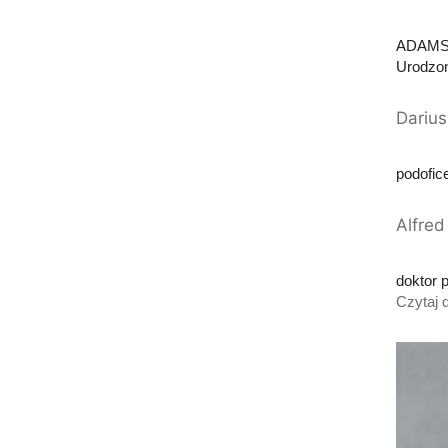
ADAMSKI
Urodzon
Dariu
podofic
Alfred
doktor 
Czytaj d