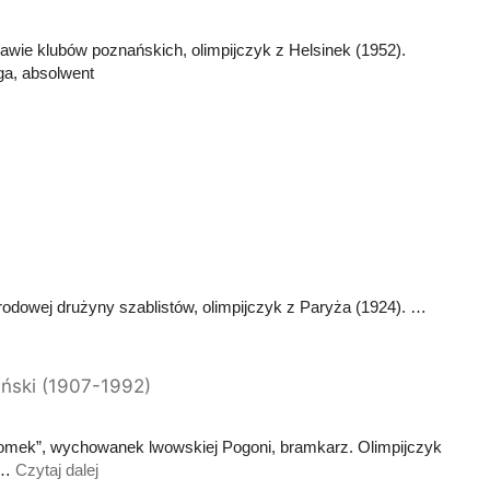
awie klubów poznańskich, olimpijczyk z Helsinek (1952).
ga, absolwent
rodowej drużyny szablistów, olimpijczyk z Paryża (1924). …
ański (1907-1992)
“Romek”, wychowanek lwowskiej Pogoni, bramkarz. Olimpijczyk
. …
Czytaj dalej