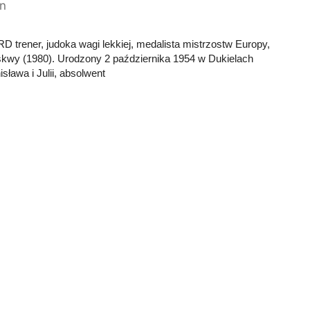
in
rener, judoka wagi lekkiej, medalista mistrzostw Europy,
skwy (1980). Urodzony 2 października 1954 w Dukielach
sława i Julii, absolwent