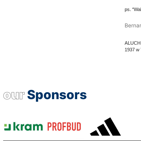
ps. “Wa
Berna
ALUCHNA
1937 w 
our
Sponsors