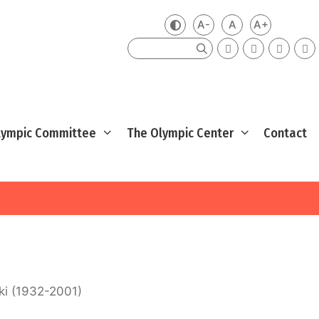
A-
A
A+
Zmień kontrast
Mniejsza czcionka
Domyślna czcio
Większa cz
Szukaj
Olympic Committee
The Olympic Center
Contact
i (1932-2001)