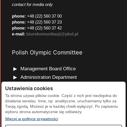
contact for media only
phone
:
+48 (22) 560 37 00
phone
:
+48 (22) 560 37 23
phone
:
+48 (22) 560 37 42
e-mail:
biurokomunikacji@pkol.pl
Polish Olympic Committee
Management Board Office
Administration Department
Marketing and Communications Department
Ustawienia cookies
Olympic Education Department
Ta strona używa plików cookie. Część z nich jest niezbędna do
działania serwisu. Inne, np. analityczne, uruchamiamy tylko za
Finance and Human Resources Department
Twoją zgodą. Możesz je w każdej chwili wyłączyć. Po zapisaniu
Development Projects Department
wyboru strona automatycznie się odświeży.
(otwiera się w nowej karcie)
Więcej w polityce prywatności