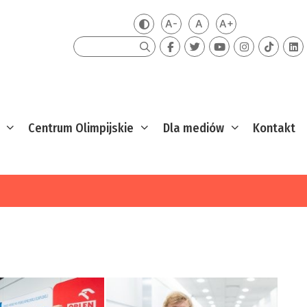
A-
A
A+
Zmień kontrast
Mniejsza czcionka
Domyślna czcionka
Większa czcion
Szukaj
Centrum Olimpijskie
Dla mediów
Kontakt