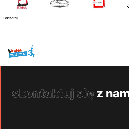
Partnerzy
skontaktuj się
z nam