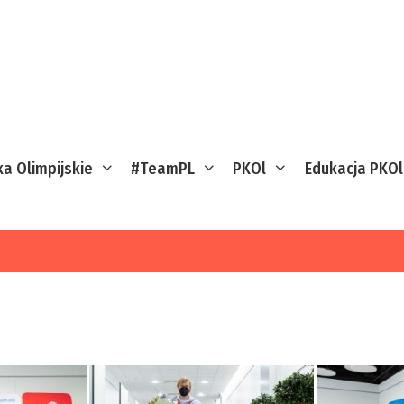
ka Olimpijskie
#TeamPL
PKOl
Edukacja PKOl