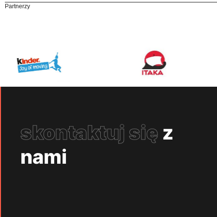
Partnerzy
skontaktuj się
z
nami