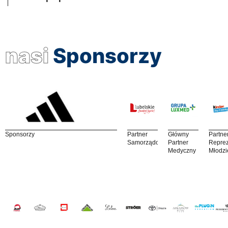
nasi
Sponsorzy
Sponsorzy
Partner
Główny
Partne
Samorządowy
Partner
Reprez
Medyczny
Młodzi