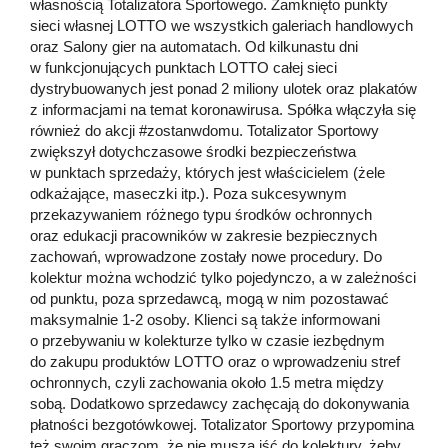
własnością Totalizatora Sportowego. Zamknięto punkty
sieci własnej LOTTO we wszystkich galeriach handlowych
oraz Salony gier na automatach. Od kilkunastu dni
w funkcjonujących punktach LOTTO całej sieci
dystrybuowanych jest ponad 2 miliony ulotek oraz plakatów
z informacjami na temat koronawirusa. Spółka włączyła się
również do akcji #zostanwdomu. Totalizator Sportowy
zwiększył dotychczasowe środki bezpieczeństwa
w punktach sprzedaży, których jest właścicielem (żele
odkażające, maseczki itp.). Poza sukcesywnym
przekazywaniem różnego typu środków ochronnych
oraz edukacji pracowników w zakresie bezpiecznych
zachowań, wprowadzone zostały nowe procedury. Do
kolektur można wchodzić tylko pojedynczo, a w zależności
od punktu, poza sprzedawcą, mogą w nim pozostawać
maksymalnie 1-2 osoby. Klienci są także informowani
o przebywaniu w kolekturze tylko w czasie iezbędnym
do zakupu produktów LOTTO oraz o wprowadzeniu stref
ochronnych, czyli zachowania około 1.5 metra między
sobą. Dodatkowo sprzedawcy zachęcają do dokonywania
płatności bezgotówkowej. Totalizator Sportowy przypomina
też swoim graczom, że nie muszą iść do kolektury, żeby