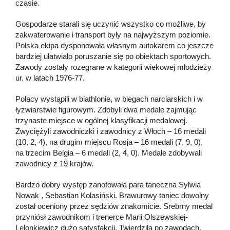
czasie.
Gospodarze starali się uczynić wszystko co możliwe, by
zakwaterowanie i transport były na najwyższym poziomie.
Polska ekipa dysponowała własnym autokarem co jeszcze
bardziej ułatwiało poruszanie się po obiektach sportowych.
Zawody zostały rozegrane w kategorii wiekowej młodzieży
ur. w latach 1976-77.
Polacy wystąpili w biathlonie, w biegach narciarskich i w
łyżwiarstwie figurowym. Zdobyli dwa medale zajmując
trzynaste miejsce w ogólnej klasyfikacji medalowej.
Zwyciężyli zawodniczki i zawodnicy z Włoch – 16 medali
(10, 2, 4), na drugim miejscu Rosja – 16 medali (7, 9, 0),
na trzecim Belgia – 6 medali (2, 4, 0). Medale zdobywali
zawodnicy z 19 krajów.
Bardzo dobry występ zanotowała para taneczna Sylwia
Nowak , Sebastian Kolasiński. Brawurowy taniec dowolny
został oceniony przez sędziów znakomicie. Srebrny medal
przyniósł zawodnikom i trenerce Marii Olszewskiej-
Lelonkiewicz dużo satysfakcji. Twierdziła po zawodach,