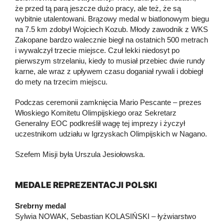
że przed tą parą jeszcze dużo pracy, ale też, że są
wybitnie utalentowani. Brązowy medal w biatlonowym biegu
na 7.5 km zdobył Wojciech Kozub. Młody zawodnik z WKS
Zakopane bardzo walecznie biegł na ostatnich 500 metrach
i wywalczył trzecie miejsce. Czuł lekki niedosyt po
pierwszym strzelaniu, kiedy to musiał przebiec dwie rundy
karne, ale wraz z upływem czasu doganiał rywali i dobiegł
do mety na trzecim miejscu.
Podczas ceremonii zamknięcia Mario Pescante – prezes
Włoskiego Komitetu Olimpijskiego oraz Sekretarz
Generalny EOC podkreślił wagę tej imprezy i życzył
uczestnikom udziału w Igrzyskach Olimpijskich w Nagano.
Szefem Misji była Urszula Jesiołowska.
MEDALE REPREZENTACJI
POLSKI
Srebrny medal
Sylwia NOWAK, Sebastian KOLASIŃSKI – łyżwiarstwo