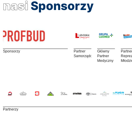
nasi
Sponsorzy
Sponsorzy
Partner
Główny
Partne
Samorządowy
Partner
Reprez
Medyczny
Młodzi
Partnerzy