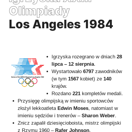
Olimpiady
Los Angeles 1984
Igrzyska rozegrano w dniach
28
lipca – 12 sierpnia
.
Wystartowało
6797
zawodników
(w tym
1567
kobiet) ze
140
krajów.
Rozdano
221
kompletów medali.
Przysięgę olimpijską w imieniu sportowców
złożył lekkoatleta
Edwin Moses
, natomiast w
imieniu sędziów i trenerów –
Sharon Weber
.
Znicz zapalił dziesięcioboista, mistrz olimpijski
z Rzymu 1960 –
Rafer Johnson
.