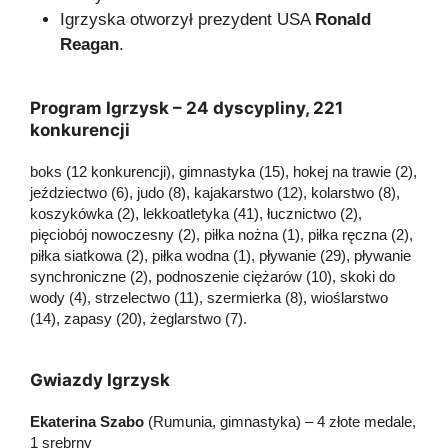
Igrzyska otworzył prezydent USA
Ronald
Reagan
.
Program Igrzysk – 24 dyscypliny, 221
konkurencji
boks (12 konkurencji), gimnastyka (15), hokej na trawie (2),
jeździectwo (6), judo (8), kajakarstwo (12), kolarstwo (8),
koszykówka (2), lekkoatletyka (41), łucznictwo (2),
pięciobój nowoczesny (2), piłka nożna (1), piłka ręczna (2),
piłka siatkowa (2), piłka wodna (1), pływanie (29), pływanie
synchroniczne (2), podnoszenie ciężarów (10), skoki do
wody (4), strzelectwo (11), szermierka (8), wioślarstwo
(14), zapasy (20), żeglarstwo (7).
Gwiazdy Igrzysk
Ekaterina Szabo
(Rumunia, gimnastyka) – 4 złote medale,
1 srebrny