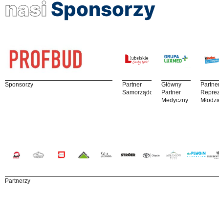
nasi
Sponsorzy
Sponsorzy
Partner
Główny
Partne
Samorządowy
Partner
Reprez
Medyczny
Młodzi
Partnerzy