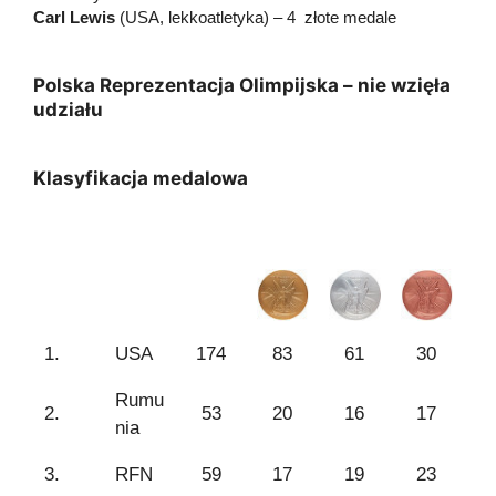
Carl Lewis
(USA, lekkoatletyka) – 4 złote medale
Polska Reprezentacja Olimpijska – nie wzięła
udziału
Klasyfikacja medalowa
1.
USA
174
83
61
30
Rumu
2.
53
20
16
17
nia
3.
RFN
59
17
19
23