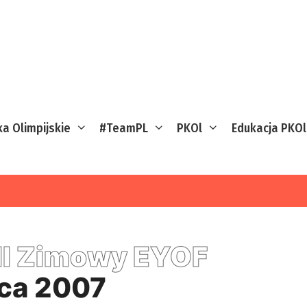
ka Olimpijskie
#TeamPL
PKOl
Edukacja PKOl
II Zimowy EYOF
ca 2007