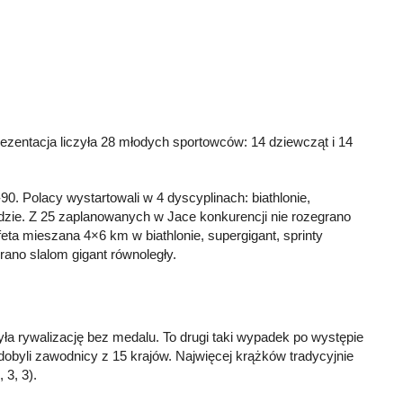
ezentacja liczyła 28 młodych sportowców: 14 dziewcząt i 14
0. Polacy wystartowali w 4 dyscyplinach: biathlonie,
dzie. Z 25 zaplanowanych w Jace konkurencji nie rozegrano
feta mieszana 4×6 km w biathlonie, supergigant, sprinty
ano slalom gigant równoległy.
a rywalizację bez medalu. To drugi taki wypadek po występie
byli zawodnicy z 15 krajów. Najwięcej krążków tradycyjnie
 3, 3).