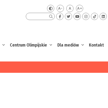
A-
A
A+
Zmień kontrast
Mniejsza czcionka
Domyślna czcionka
Większa czcion
Szukaj
Centrum Olimpijskie
Dla mediów
Kontakt