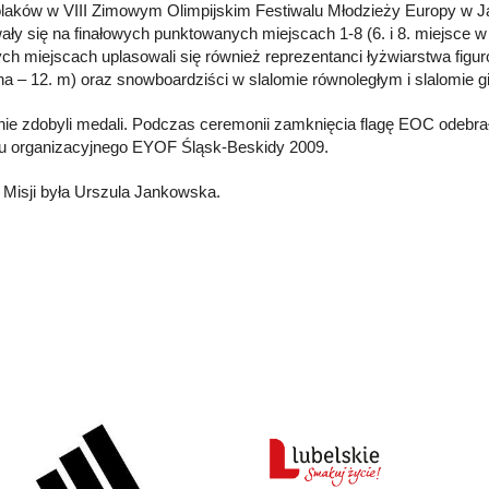
olaków w VIII Zimowym Olimpijskim Festiwalu Młodzieży Europy w J
ały się na finałowych punktowanych miejscach 1-8 (6. i 8. miejsce w
ch miejscach uplasowali się również reprezentanci łyżwiarstwa figuro
a – 12. m) oraz snowboardziści w slalomie równoległym i slalomie g
nie zdobyli medali. Podczas ceremonii zamknięcia flagę EOC odebra
u organizacyjnego EYOF Śląsk-Beskidy 2009.
Misji była Urszula Jankowska.