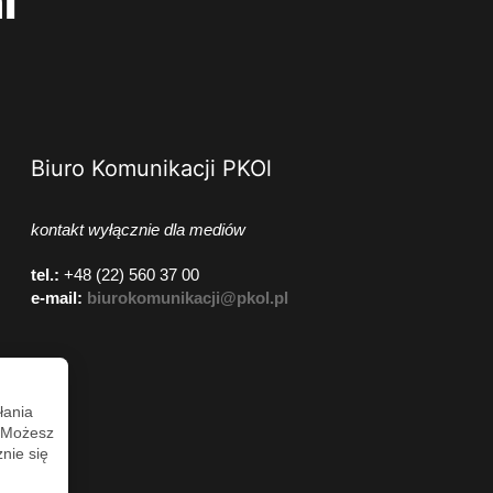
i
Biuro Komunikacji PKOl
kontakt wyłącznie dla mediów
tel.:
+48 (22) 560 37 00
e-mail:
biurokomunikacji@pkol.pl
łania
. Możesz
nie się