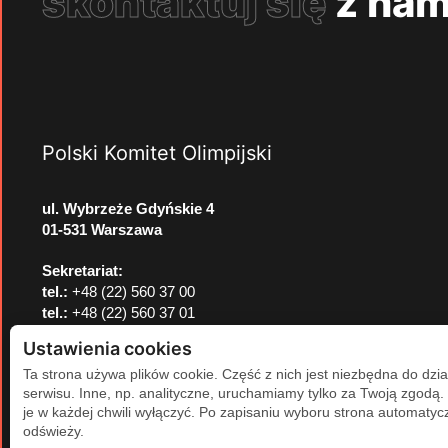
skontaktuj się
z nam
Polski Komitet Olimpijski
ul. Wybrzeże Gdyńskie 4
01-531 Warszawa
Sekretariat:
tel.:
+48 (22) 560 37 00
tel.:
+48 (22) 560 37 01
e-mail:
pkol@pkol.pl
Ustawienia cookies
Ta strona używa plików cookie. Część z nich jest niezbędna do dzia
serwisu. Inne, np. analityczne, uruchamiamy tylko za Twoją zgodą
je w każdej chwili wyłączyć. Po zapisaniu wyboru strona automatycz
odświeży.