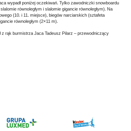
aca wypadł poniżej oczekiwań. Tylko zawodniczki snowboardu
 slalomie równoległym i slalomie gigancie równoległym). Na
wego (10. i 11. miejsce), biegów narciarskich (sztafeta
igancie równoległym (2×11 m).
ł z rąk burmistrza Jaca Tadeusz Pilarz – przewodniczący