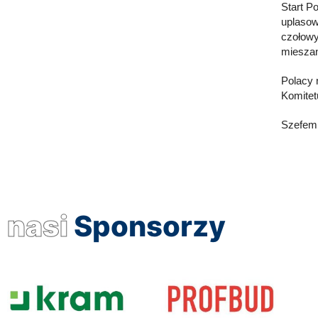
Start P
uplasow
czołowy
mieszan
Polacy 
Komitet
Szefem 
nasi
Sponsorzy