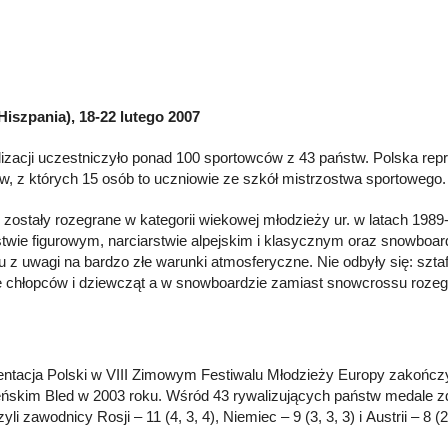
iszpania), 18-22 lutego 2007
izacji uczestniczyło ponad 100 sportowców z 43 państw. Polska repr
w, z których 15 osób to uczniowie ze szkół mistrzostwa sportowego.
zostały rozegrane w kategorii wiekowej młodzieży ur. w latach 1989-9
stwie figurowym, narciarstwie alpejskim i klasycznym oraz snowboar
iu z uwagi na bardzo złe warunki atmosferyczne. Nie odbyły się: szta
 chłopców i dziewcząt a w snowboardzie zamiast snowcrossu rozegr
ntacja Polski w VIII Zimowym Festiwalu Młodzieży Europy zakończył
ńskim Bled w 2003 roku. Wśród 43 rywalizujących państw medale zdo
li zawodnicy Rosji – 11 (4, 3, 4), Niemiec – 9 (3, 3, 3) i Austrii – 8 (2,