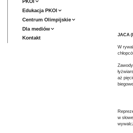
PKOl
Edukacja PKOl
Centrum Olimpijskie
Dla mediów
JACA (H
Kontakt
W rywal
chłopcó
Zawody 
łyżwiar
aż pięc
biegowe
Repreze
w słowe
wywalczy