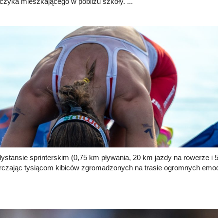
jczyka mieszkającego w pobliżu szkoły. ...
dystansie sprinterskim (0,75 km pływania, 20 km jazdy na rowerze i 
rczając tysiącom kibiców zgromadzonych na trasie ogromnych emocj