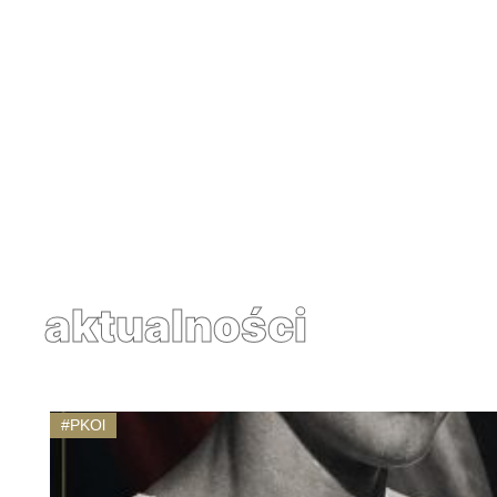
Partner
aktualności
#PKOl