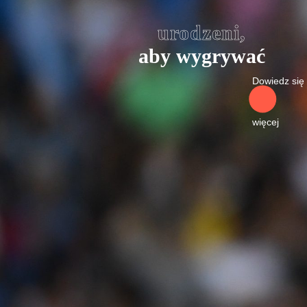
urodzeni,
aby wygrywać
Dowiedz się
więcej