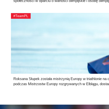
społeczności w oparciu o wartości olimpijskie i osobę olimpi
#TeamPL
Roksana Słupek została mistrzynią Europy w triathlonie na 
podczas Mistrzostw Europy rozgrywanych w Elblągu, dosta