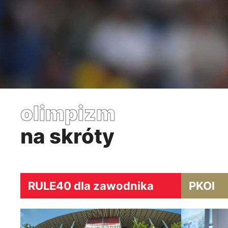
olimpizm
na skróty
RULE40 dla zawodnika
PKOl