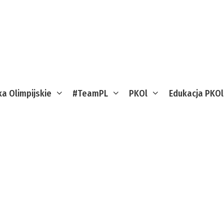
ka Olimpijskie
#TeamPL
PKOl
Edukacja PKOl
 do Igrzysk XXXIV Olimpiady Los Ang