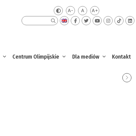
A-
A
A+
Zmień kontrast
Mniejsza czcionka
Domyślna czcionka
Większa czcionka
Szukaj
Centrum Olimpijskie
Dla mediów
Kontakt
eles 2028