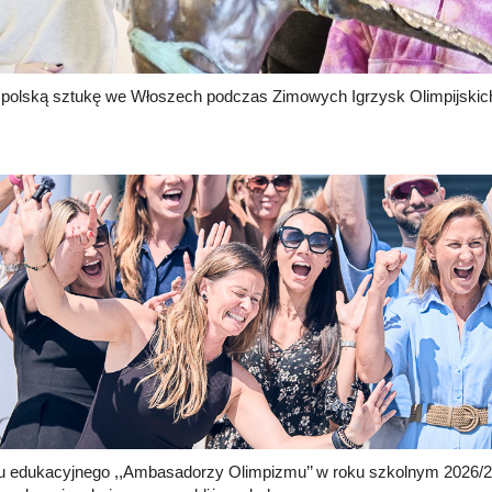
 polską sztukę we Włoszech podczas Zimowych Igrzysk Olimpijskich
.
mu edukacyjnego ,,Ambasadorzy Olimpizmu’’ w roku szkolnym 2026/2