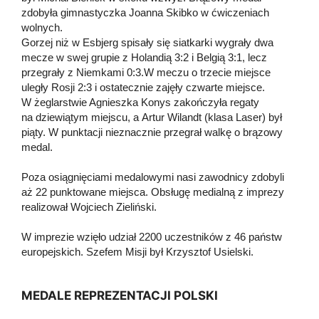
zdobyła gimnastyczka Joanna Skibko w ćwiczeniach
wolnych.
Gorzej niż w Esbjerg spisały się siatkarki wygrały dwa
mecze w swej grupie z Holandią 3:2 i Belgią 3:1, lecz
przegrały z Niemkami 0:3.W meczu o trzecie miejsce
uległy Rosji 2:3 i ostatecznie zajęły czwarte miejsce.
W żeglarstwie Agnieszka Konys zakończyła regaty
na dziewiątym miejscu, a Artur Wilandt (klasa Laser) był
piąty. W punktacji nieznacznie przegrał walkę o brązowy
medal.
Poza osiągnięciami medalowymi nasi zawodnicy zdobyli
aż 22 punktowane miejsca. Obsługę medialną z imprezy
realizował Wojciech Zieliński.
W imprezie wzięło udział 2200 uczestników z 46 państw
europejskich. Szefem Misji był Krzysztof Usielski.
MEDALE REPREZENTACJI POLSKI