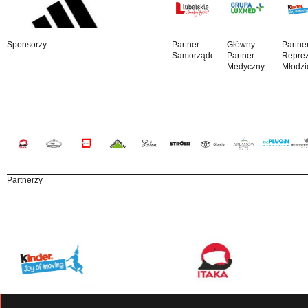
Sponsorzy
Partner
Główny
Partne
Samorządowy
Partner
Reprez
Medyczny
Młodzi
Partnerzy