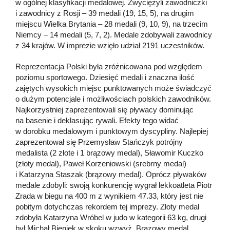
w ogólnej klasyfikacji medalowej. Zwyciężyli zawodniczki
i zawodnicy z Rosji – 39 medali (19, 15, 5), na drugim
miejscu Wielka Brytania – 28 medali (9, 10, 9), na trzecim
Niemcy – 14 medali (5, 7, 2). Medale zdobywali zawodnicy
z 34 krajów. W imprezie wzięło udział 2191 uczestników.
Reprezentacja Polski była zróżnicowana pod względem
poziomu sportowego. Dziesięć medali i znaczna ilość
zajętych wysokich miejsc punktowanych może świadczyć
o dużym potencjale i możliwościach polskich zawodników.
Najkorzystniej zaprezentowali się pływacy dominując
na basenie i deklasując rywali. Efekty tego widać
w dorobku medalowym i punktowym dyscypliny. Najlepiej
zaprezentował się Przemysław Stańczyk potrójny
medalista (2 złote i 1 brązowy medal), Sławomir Kuczko
(złoty medal), Paweł Korzeniowski (srebrny medal)
i Katarzyna Staszak (brązowy medal). Oprócz pływaków
medale zdobyli: swoją konkurencję wygrał lekkoatleta Piotr
Zrada w biegu na 400 m z wynikiem 47.33, który jest nie
pobitym dotychczas rekordem tej imprezy. Złoty medal
zdobyła Katarzyna Wróbel w judo w kategorii 63 kg, drugi
był Michał Bieniek w skoku wzwyż. Brązowy medal