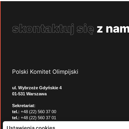
skontaktuj się
z nam
Polski Komitet Olimpijski
ul. Wybrzeże Gdyńskie 4
01-531 Warszawa
Sekretariat:
tel.:
+48 (22) 560 37 00
tel.:
+48 (22) 560 37 01
e-mail:
pkol@pkol.pl
Ustawienia cookies