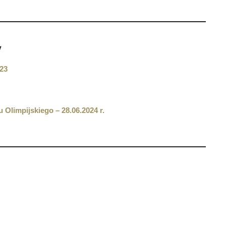
y
023
limpijskiego – 28.06.2024 r.