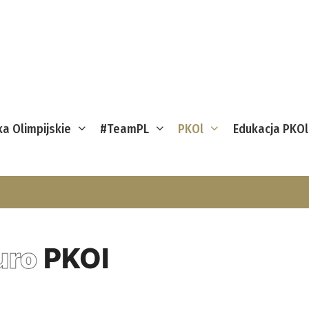
ka Olimpijskie
#TeamPL
PKOl
Edukacja PKOl
uro
PKOl