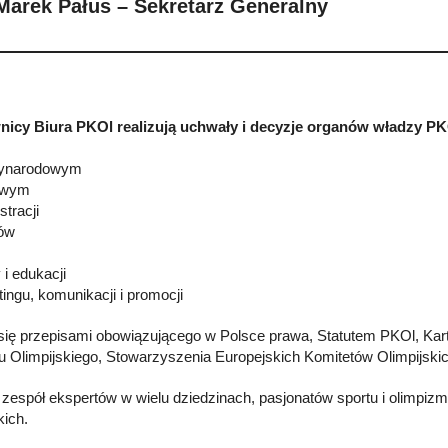
Marek Pałus – Sekretarz Generalny
icy Biura PKOl realizują uchwały i decyzje organów władzy PKO
zynarodowym
towym
stracji
sów
y i edukacji
tingu, komunikacji i promocji
 się przepisami obowiązującego w Polsce prawa, Statutem PKOl, Kar
u Olimpijskiego, Stowarzyszenia Europejskich Komitetów Olimpijsk
o zespół ekspertów w wielu dziedzinach, pasjonatów sportu i olimpiz
kich.