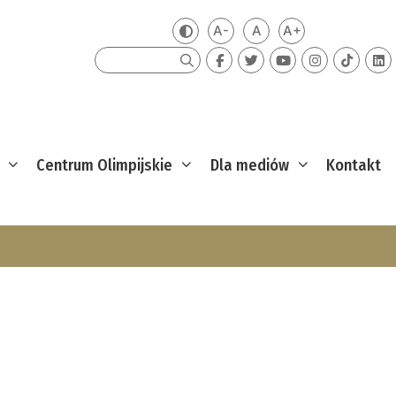
A-
A
A+
Zmień kontrast
Mniejsza czcionka
Domyślna czcionka
Większa czcion
Szukaj
Centrum Olimpijskie
Dla mediów
Kontakt