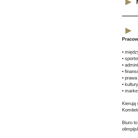
Pracown
• międ
• spor
• admini
• finan
• prawa
• kultur
• marke
Kierują
Komitet
Biuro t
olimpijs