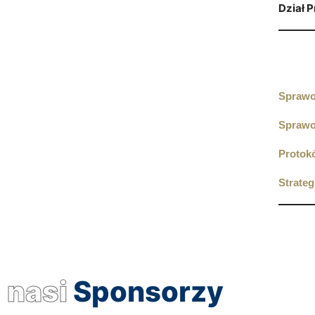
Dział 
Sprawoz
Sprawo
Protok
Strate
nasi
Sponsorzy