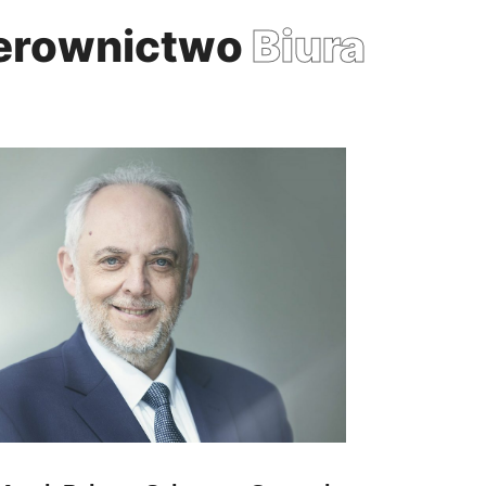
erownictwo
Biura