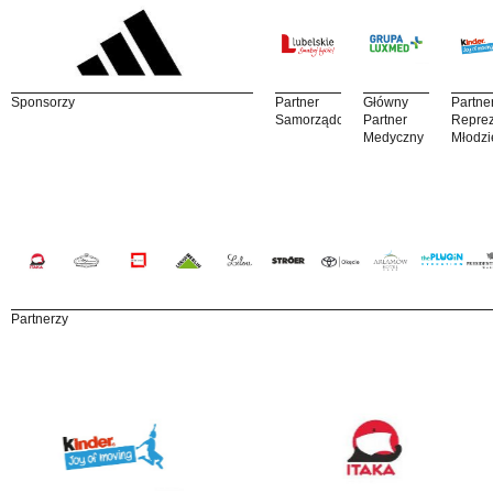
Sponsorzy
Partner
Główny
Partne
Samorządowy
Partner
Reprez
Medyczny
Młodzi
Partnerzy