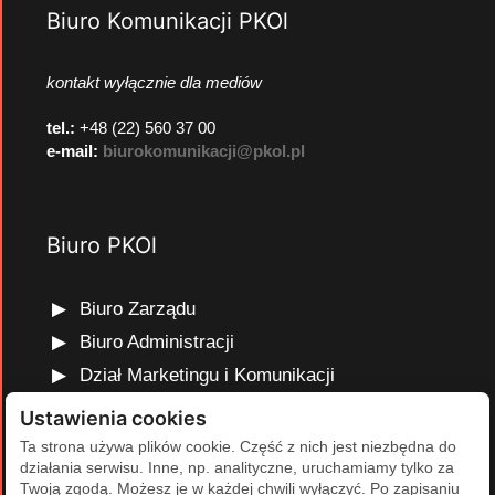
Biuro Komunikacji PKOl
kontakt wyłącznie dla mediów
tel.:
+48 (22) 560 37 00
e-mail:
biurokomunikacji@pkol.pl
Biuro PKOl
Biuro Zarządu
Biuro Administracji
Dział Marketingu i Komunikacji
Dział Edukacji Olimpijskiej
Ustawienia cookies
Dział Finansów i Kadr
Ta strona używa plików cookie. Część z nich jest niezbędna do
działania serwisu. Inne, np. analityczne, uruchamiamy tylko za
Dział Projektów Olimpijskich
Twoją zgodą. Możesz je w każdej chwili wyłączyć. Po zapisaniu