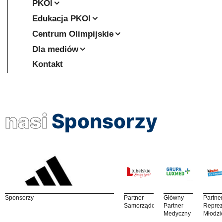
PKOl
Edukacja PKOl
Centrum Olimpijskie
Dla mediów
Kontakt
nasi
Sponsorzy
Sponsorzy
Partner
Główny
Partne
Samorządowy
Partner
Reprez
Medyczny
Młodzi