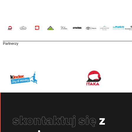
Partnerzy
skontaktuj się
z